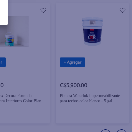
ar
+ Agregar
00
C$5,900.00
tex Decora Formula
Pintura Waterlok impermeabilizante
ra Interiores Color Blanco
para techos color blanco - 5 gal
Galon