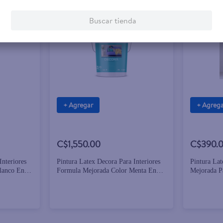
Buscar tienda
+ Agregar
+ Agreg
C$1,550.00
C$390.
Interiores
Pintura Latex Decora Para Interiores
Pintura La
lanco En
Formula Mejorada Color Menta En
Mejorada Pa
Cubeta - 5 Galones
Hueso - 1 