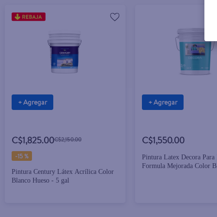
+ Agregar
+ Agregar
C$1,825.00
C$1,550.00
C$2,150.00
-
15 %
Pintura Latex Decora Para 
Formula Mejorada Color B
Pintura Century Látex Acrílica Color
Cubeta - 5 Galones
Blanco Hueso - 5 gal