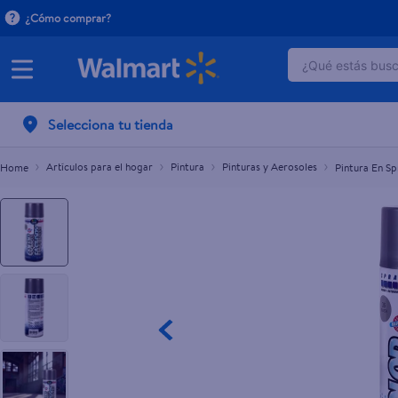
¿Cómo comprar?
¿Qué estás busca
Pintura En Spray Corona Fast Dry Color Plata -
C$99.00
TÉRMINOS 
Selecciona tu tienda
1
.
dove uv
2
.
baby dry
Artículos para el hogar
Pintura
Pinturas y Aerosoles
Pintura En S
3
.
crema p
4
.
dove se
5
.
head and
6
.
herbal r
7
.
aceite
8
.
ponds
9
.
venus gil