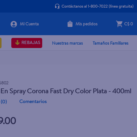
Contáctanos al 1-800-7022
(línea gratuita)
Mis pedidos
C$ 0
+ Agregar
REBAJAS
Nuestras marcas
Tamaños Familiares
5802
 En Spray Corona Fast Dry Color Plata - 400ml
Comentarios
(
0
)
9.00