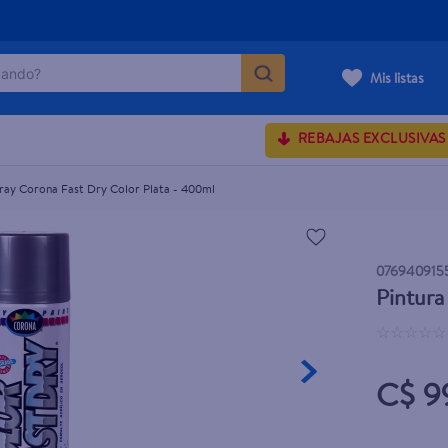
ndo?
 400ml
Mis listas
MÁS BUSCADOS
REBAJAS EXCLUSIVAS
pray Corona Fast Dry Color Plata - 400ml
onds
rum crema
076940915
 shoulders
Pintura
osa
☆
☆
☆
☆
☆
C$ 9
lette