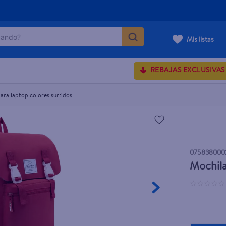
ndo?
Mis listas
dos
MÁS BUSCADOS
REBAJAS EXCLUSIVAS
ara laptop colores surtidos
onds
rum crema
 shoulders
075838000
osa
Mochila
☆
☆
☆
☆
☆
lette