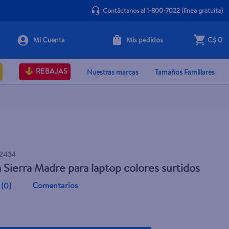
Contáctanos al 1-800-7022
(línea gratuita)
Mis pedidos
C$ 0
Agotado
REBAJAS
Nuestras marcas
Tamaños Familiares
2434
 Sierra Madre para laptop colores surtidos
Comentarios
(
0
)