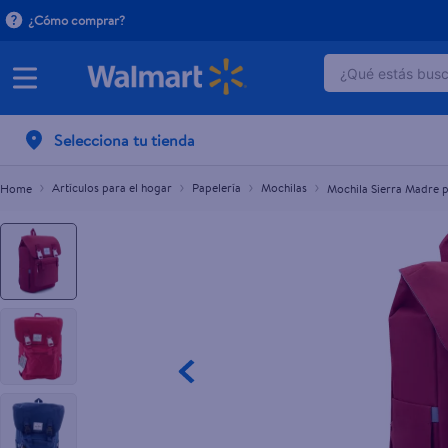
¿Cómo comprar?
¿Qué estás busca
Mochila Sierra Madre para laptop colores surti
TÉRMINOS 
Selecciona tu tienda
1
.
dove uv
2
.
baby dry
Artículos para el hogar
Papelería
Mochilas
Mochila Sierra Madre p
3
.
crema p
4
.
dove se
5
.
head and
6
.
herbal r
7
.
aceite
8
.
ponds
9
.
venus gil