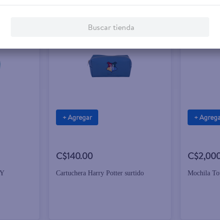
Buscar tienda
+ Agregar
+ Agreg
C$140.00
C$2,00
 Y
Cartuchera Harry Potter surtido
Mochila Tot