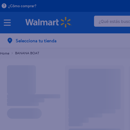
¿Cómo comprar?
¿Qué estás busca
TÉRMINOS 
Selecciona tu tienda
1
.
dove uv
2
.
baby dry
BANANA BOAT
3
.
dove se
4
.
crema p
5
.
head and
6
.
herbal r
7
.
ponds
8
.
aceite
9
.
venus gil