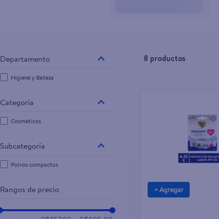
10
.
tip top
8
productos
Higiene y Belleza
Cosméticos
Polvos compactos
Rangos de precio
+ Agregar