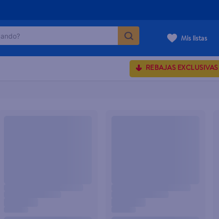
ndo?
Mis listas
MÁS BUSCADOS
REBAJAS EXCLUSIVAS
rum crema
onds
 shoulders
osa
lette