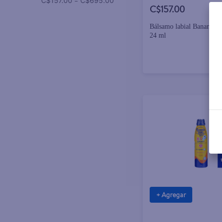
–
C$157.00
C$695.00
C$157.00
Bálsamo labial Banana B
24 ml
+ Agregar