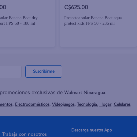
.00
C$625.00
 solar Banana Boat dry
Protector solar Banana Boat aqua
port FPS 50 - 180 ml
protect kids FPS 50 - 236 ml
Suscribirme
Walmart Nicaragua
y promociones exclusivas de
.
mentos
Electrodomésticos
Videojuegos
Tecnología
Hogar
Celulares
,
,
,
,
,
Descarga nuestra App
Trabaja con nosotros