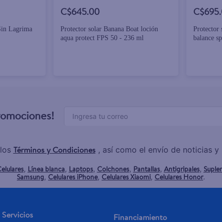
C$645.00
C$695
Sin Lagrima
Protector solar Banana Boat loción
Protector
aqua protect FPS 50 - 236 ml
balance s
promociones!
Términos y Condiciones
los
, así como el envío de noticias 
elulares
Línea blanca
Laptops
Colchones
Pantallas
Antigripales
Suple
,
,
,
,
,
,
Samsung
Celulares iPhone
Celulares Xiaomi
Celulares Honor
,
,
,
.
Servicios
Financiamiento