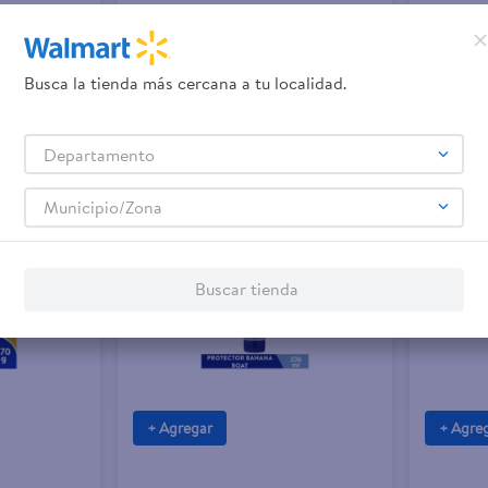
C$630.00
C$625
oat FPS 50 -
Protector solar Banana Boat advanced
Protector
protection sport FPS 50 - 180 ml
protection
Busca la tienda más cercana a tu localidad.
118 ml
Departamento
Municipio/Zona
Buscar tienda
+ Agregar
+ Agre