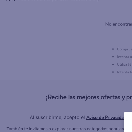
3
.
crema p
4
.
dove se
5
.
head and
No encontram
6
.
herbal r
7
.
aceite
Comprueb
8
.
ponds
Intenta u
Utiliza t
9
.
venus gil
Intenta 
10
.
desodor
¡Recibe las mejores ofertas y 
Aviso de Privacidad
Al suscribirme, acepto el
y 
C
También te invitamos a explorar nuestras categorías populares: