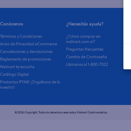
Conócenos
¿Necesitás ayuda?
Términos y Condiciones
¿Cómo comprar en 
walmart.com.ni?
Aviso de Privacidad eCommerce
Preguntas frecuentes
Cancelaciones y devoluciones
Cambio de Contraseña
Reglamento de promociones
Llámanos al 1-800-7022
Walmart te escucha
Catálogo Digital
Productos PYME ¡Orgullosos de lo 
nuestro!
© 2026 Copyright. Todos los derechos reservados Walmart Centroamérica.