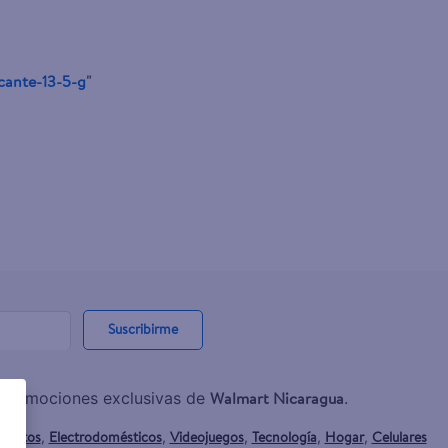
scante-13-5-g
"
Suscribirme
Walmart Nicaragua
y promociones exclusivas de
.
mentos
Electrodomésticos
Videojuegos
Tecnología
Hogar
Celulares
,
,
,
,
,