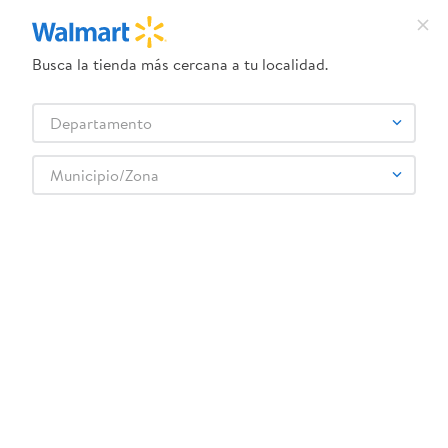
Frescos
Ver todo
Busca la tienda más cercana a tu localidad.
NUEVO
Departamento
Municipio/Zona
C$78.00
C$165.00
Pollo Tip Top Fresco Criollo
Chorizo Parrillero Carnic Tipo
Bandeja - 2 lb
Criollo - 454 g