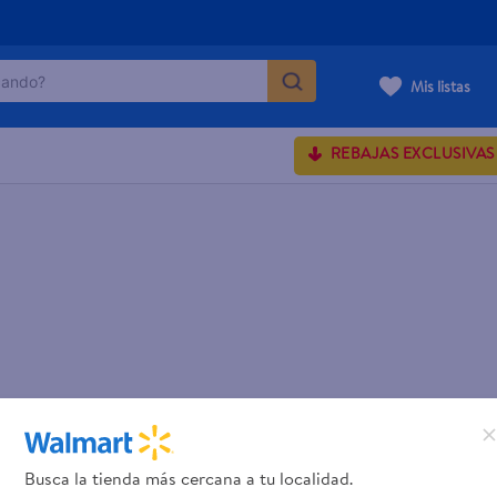
ndo?
Mis listas
MÁS BUSCADOS
REBAJAS EXCLUSIVAS
onds
rum crema
 shoulders
osa
lette
Busca la tienda más cercana a tu localidad.