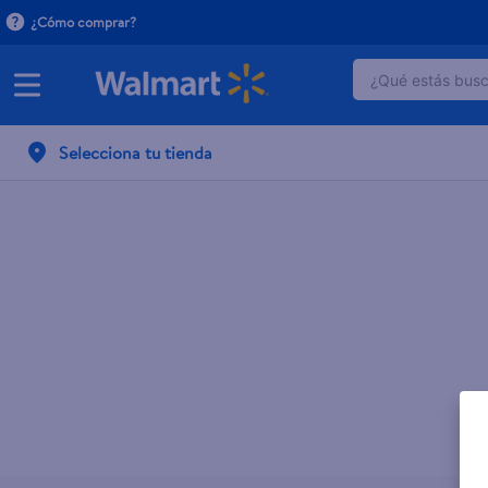
¿Cómo comprar?
¿Qué estás busca
TÉRMINOS 
Selecciona tu tienda
1
.
dove uv
2
.
baby dry
3
.
crema p
4
.
dove se
5
.
head and
6
.
herbal r
7
.
aceite
8
.
ponds
9
.
venus gil