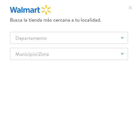
Busca la tienda más cercana a tu localidad.
¿Qué estás buscando?
Departamento
TÉRMINOS MÁS BUSCADOS
Selecciona tu tienda
1
.
dove uv
Municipio/Zona
2
.
baby dry
Atras
3
.
dove serum crema
4
.
crema ponds
5
.
head and shoulders
Relevancia
Filtrar
6
.
herbal rosa
WM MARCAS PROPIAS PROPIAS CONCEPTO MUNDO BEBE
7
.
ponds
19
productos
8
.
aceite
9
.
venus gillette