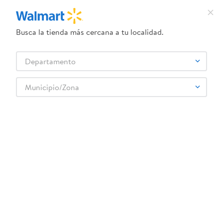
Busca la tienda más cercana a tu localidad.
¿Qué estás buscando?
Departamento
TÉRMINOS MÁS BUSCADOS
Selecciona tu tienda
1
.
dove uv
Municipio/Zona
2
.
baby dry
Atras
3
.
crema ponds
4
.
dove serum crema
5
.
head and shoulders
Relevancia
Filtrar
6
.
herbal rosa
WM MARCAS PROPIAS PROPIAS ICONO 6
7
.
aceite
107
productos
8
.
venus gillette
9
.
ponds