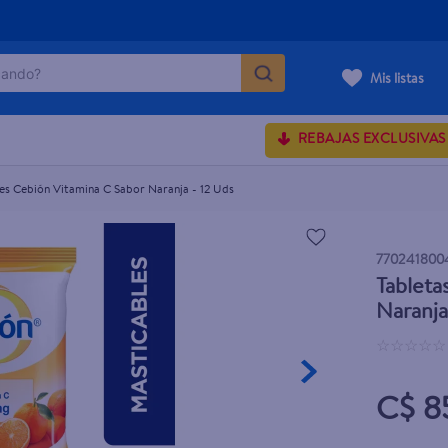
ndo?
Naranja - 12 Uds
Mis listas
MÁS BUSCADOS
REBAJAS EXCLUSIVAS
es Cebión Vitamina C Sabor Naranja - 12 Uds
onds
rum crema
770241800
Tableta
 shoulders
Naranja
osa
☆
☆
☆
☆
☆
lette
C$ 8