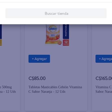
Buscar tienda
+ Agregar
+ Agreg
C$85.00
C$165.0
ón 500mg
Tabletas Masticables Cebión Vitamina
Vitamina C
na - 12 Uds
C Sabor Naranja - 12 Uds
Sabor Nara