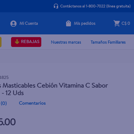
Contáctanos al 1-800-7022
(línea gratuita)
Mis pedidos
C$ 0
+ Agregar
REBAJAS
Nuestras marcas
Tamaños Familiares
4825
s Masticables Cebión Vitamina C Sabor
 - 12 Uds
Comentarios
(
0
)
5.00