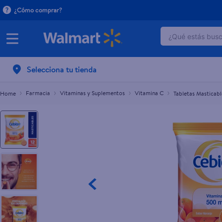
¿Cómo comprar?
¿Qué estás busca
Tabletas Masticables Cebión Vitamina C Sabor 
C$85.00
TÉRMINOS 
Selecciona tu tienda
1
.
dove uv
2
.
baby dry
Farmacia
Vitaminas y Suplementos
Vitamina C
Tabletas Masticabl
3
.
crema p
4
.
dove se
5
.
head and
6
.
herbal r
7
.
aceite
8
.
venus gil
9
.
ponds