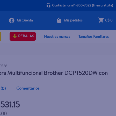
Contáctanos al 1-800-7022
(línea gratuita)
Mis pedidos
C$ 0
+ Agregar
REBAJAS
Nuestras marcas
Tamaños Familiares
0538
ora Multifuncional Brother DCPT520DW con
Comentarios
(
0
)
531.15
.00