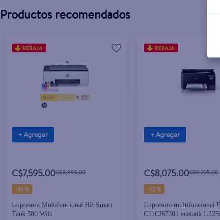
Productos recomendados
+ Agregar
+ Agregar
C$7,595.00
C$8,075.00
C$8,995.00
C$9,295.00
-
16 %
-
13 %
Impresora Multifuncional HP Smart
Impresora multifuncional 
Tank 580 Wifi
C11CJ67301 ecotank L325