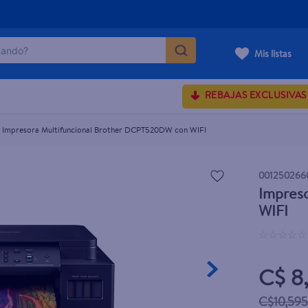
ndo?
 con WIFI
Mis listas
MÁS BUSCADOS
REBAJAS EXCLUSIVAS
Impresora Multifuncional Brother DCPT520DW con WIFI
rum crema
onds
001250266
Impres
 shoulders
WIFI
osa
☆
☆
☆
☆
☆
C$ 8,
lette
C$10,595