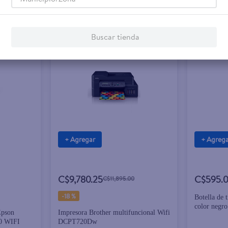
Buscar tienda
Rebaja exclusiva en línea
+ Agregar
+ Agreg
C$9,780.25
C$595.
C$11,895.00
-
18 %
Botella de
color negro
Epson
Impresora Brother multifuncional Wifi
0 WIFI
DCPT720Dw