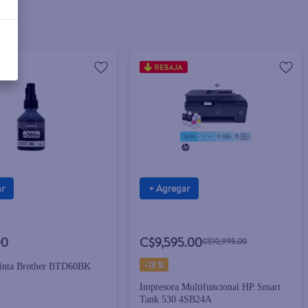
ar
+ Agregar
00
C$9,595.00
C$10,995.00
-
13 %
 tinta Brother BTD60BK
Impresora Multifuncional HP Smart
Tank 530 4SB24A