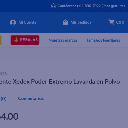
Contáctanos al 1-800-7022
(línea gratuita)
Mis pedidos
C$ 0
+ Agregar
REBAJAS
Nuestras marcas
Tamaños Familiares
5328
ente Xedex Poder Extremo Lavanda en Polvo
Comentarios
(
0
)
54.00