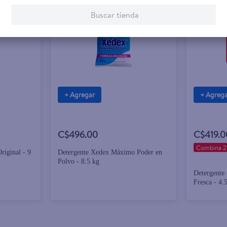
Buscar tienda
+ Agregar
+ Agreg
C$496.00
C$419.0
Combina 2
riginal - 9
Detergente Xedex Máximo Poder en
Polvo - 8.5 kg
Detergente
Fresca - 4.