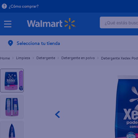
¿Cómo comprar?
¿Qué estás busca
Detergente Xedex Poder Extremo Lavanda en P
C$154.00
TÉRMINOS 
Selecciona tu tienda
1
.
dove uv
2
.
baby dry
Limpieza
Detergente
Detergente en polvo
Detergente Xedex Pode
3
.
crema p
4
.
dove se
5
.
head and
6
.
herbal r
7
.
aceite
8
.
venus gil
9
.
ponds