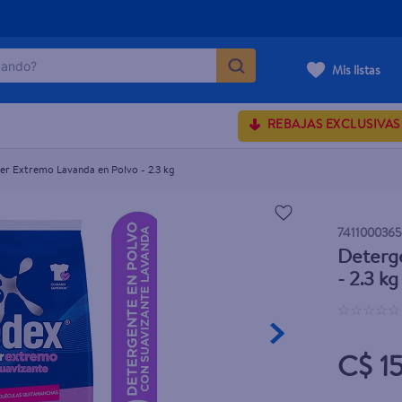
ndo?
olvo - 2.3 kg
Mis listas
MÁS BUSCADOS
REBAJAS EXCLUSIVAS
r Extremo Lavanda en Polvo - 2.3 kg
onds
rum crema
741100036
Deterg
 shoulders
- 2.3 kg
osa
☆
☆
☆
☆
☆
lette
C$ 1