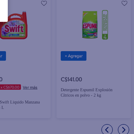
ar
+ Agregar
0
C$141.00
 x C$670.00
Detergente Espumil Explosión
Cítricos en polvo - 2 kg
 Swift Liquido Manzana
5 L