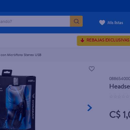
ndo?
B
Mis listas
MÁS BUSCADOS
REBAJAS EXCLUSIVAS
con Micrófono Stereo USB
onds
rum crema
088654000
 shoulders
Headse
osa
☆
☆
☆
☆
☆
C$ 1,
lette