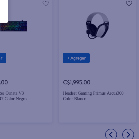
ar
+ Agregar
.00
C$1,995.00
zer Ornata V3
Headset Gaming Primus Arcus360
7 Color Negro
Color Blanco