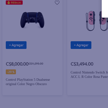
+ Agregar
+ Agregar
C$8,000.00
C$3,494.00
C$11,295.00
-
29 %
Control Nintendo Switch J
ACC L R Color Rosa Paste
Control PlayStation 5 Dualsense
original Color Negro Obscuro