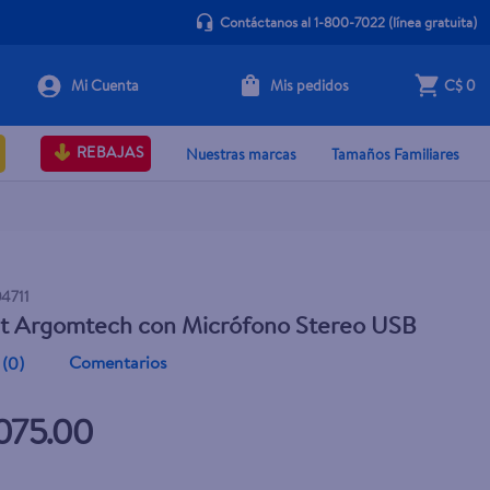
Contáctanos al 1-800-7022
(línea gratuita)
Mis pedidos
C$ 0
+ Agregar
REBAJAS
Nuestras marcas
Tamaños Familiares
4711
t Argomtech con Micrófono Stereo USB
Comentarios
(
0
)
075.00