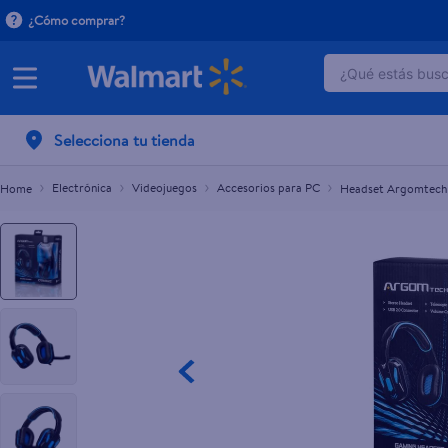
¿Cómo comprar?
¿Qué estás busca
Headset Argomtech con Micrófono Stereo US
C$1,075.00
TÉRMINOS 
Selecciona tu tienda
1
.
dove uv
2
.
baby dry
Electrónica
Videojuegos
Accesorios para PC
Headset Argomtech 
3
.
crema p
4
.
dove se
5
.
head and
6
.
herbal r
7
.
aceite
8
.
ponds
9
.
venus gil