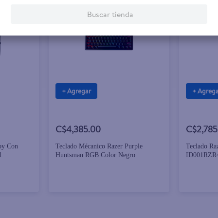
Buscar tienda
+ Agregar
+ Agreg
C$4,385.00
C$2,785
oy Con
Teclado Mécanico Razer Purple
Teclado Ra
l
Huntsman RGB Color Negro
ID001RZR4