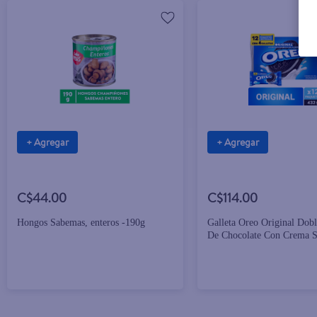
+ Agregar
+ Agregar
C$44.00
C$114.00
Hongos Sabemas, enteros -190g
Galleta Oreo Original Dobl
De Chocolate Con Crema 
Vainilla - 432g