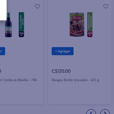
ar
+ Agregar
0
C$120.00
o Criolla en Botella - 700
Hongos Richly troceados - 425 g