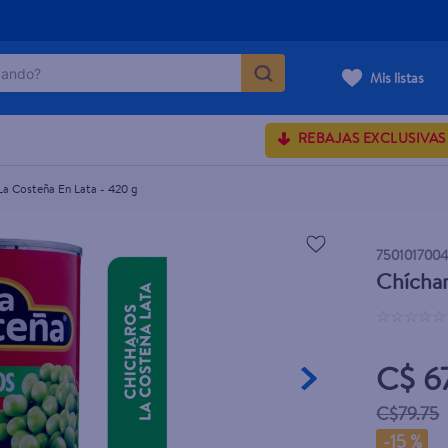
ndo?
Mis listas
MÁS BUSCADOS
REBAJAS EXCLUSIVAS
La Costeña En Lata - 420 g
rum crema
onds
750101700
Chíchar
 shoulders
☆
☆
☆
☆
☆
osa
C$ 6
C$79.75
lette
-
15 %