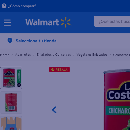
¿Cómo comprar?
¿Qué estás busca
Chícharos La Costeña En Lata - 420 g
C$67.50
C$79.75
TÉRMINOS 
Selecciona tu tienda
1
.
dove uv
2
.
baby dry
Abarrotes
Enlatados y Conservas
Vegetales Enlatados
Chícharos 
3
.
dove se
4
.
crema p
5
.
head and
6
.
herbal r
7
.
ponds
8
.
aceite
9
.
venus gil