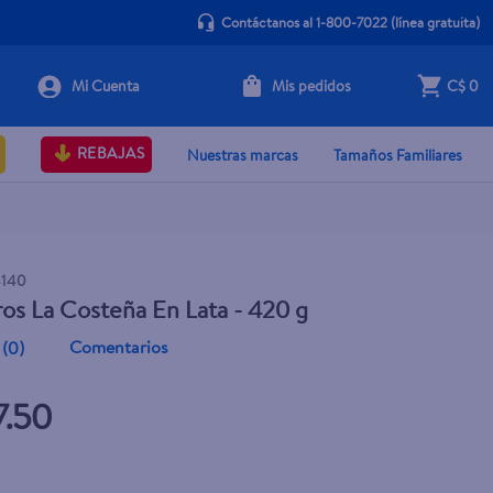
Contáctanos al 1-800-7022
(línea gratuita)
Mis pedidos
C$ 0
+ Agregar
REBAJAS
Nuestras marcas
Tamaños Familiares
4140
os La Costeña En Lata - 420 g
Comentarios
(
0
)
7.50