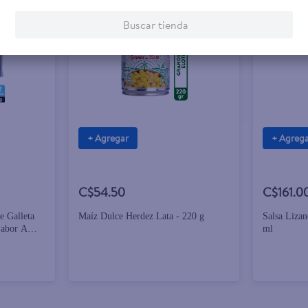
Buscar tienda
+ Agregar
+ Agreg
C$54.50
C$161.0
e Galleta
Maíz Dulce Herdez Lata - 220 g
Salsa Lizan
Sabor A
ml