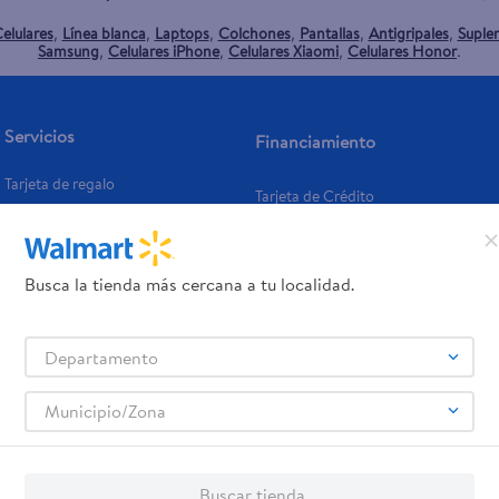
elulares
Línea blanca
Laptops
Colchones
Pantallas
Antigripales
Suple
,
,
,
,
,
,
Samsung
Celulares iPhone
Celulares Xiaomi
Celulares Honor
,
,
,
.
Servicios
Financiamiento
Tarjeta de regalo
Tarjeta de Crédito
Otros servicios:
- Remesas
- Pagos de servicios
Busca la tienda más cercana a tu localidad.
Departamento
Municipio/Zona
Buscar tienda