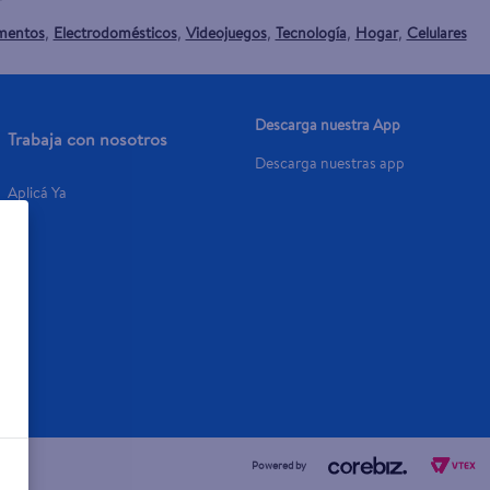
mentos
Electrodomésticos
Videojuegos
Tecnología
Hogar
Celulares
,
,
,
,
,
Descarga nuestra App
Trabaja con nosotros
Descarga nuestras app
Aplicá Ya
Powered by