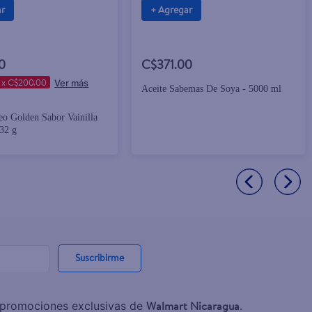
ar
+ Agregar
0
C$371.00
 x C$200.00
Aceite Sabemas De Soya - 5000 ml
eo Golden Sabor Vainilla
432 g
Suscribirme
Walmart Nicaragua
y promociones exclusivas de
.