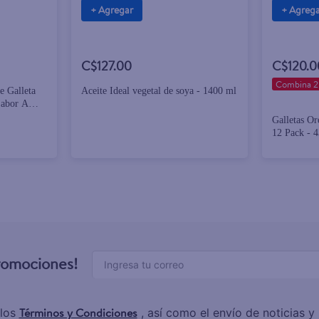
+ Agregar
+ Agreg
C$127.00
C$120.0
Combina 2
e Galleta
Aceite Ideal vegetal de soya - 1400 ml
Sabor A
Galletas Or
12 Pack - 
promociones!
Términos y Condiciones
los
, así como el envío de noticias 