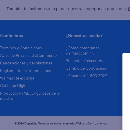
C
También te invitamos a explorar nuestras categorías populares:
Conócenos
¿Necesitás ayuda?
Términos y Condiciones
¿Cómo comprar en 
walmart.com.ni?
Aviso de Privacidad eCommerce
Preguntas frecuentes
Cancelaciones y devoluciones
Cambio de Contraseña
Reglamento de promociones
Llámanos al 1-800-7022
Walmart te escucha
Catálogo Digital
Productos PYME ¡Orgullosos de lo 
nuestro!
© 2026 Copyright. Todos los derechos reservados Walmart Centroamérica.