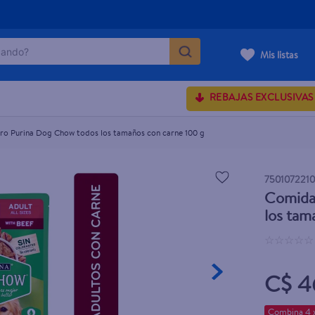
ndo?
dos los tamaños con carne 100 g
Mis listas
MÁS BUSCADOS
REBAJAS EXCLUSIVAS
o Purina Dog Chow todos los tamaños con carne 100 g
rum crema
 shoulders
750107221
Comida
onds
los tam
osa
☆
☆
☆
☆
☆
lette
C$ 4
Combina 4 