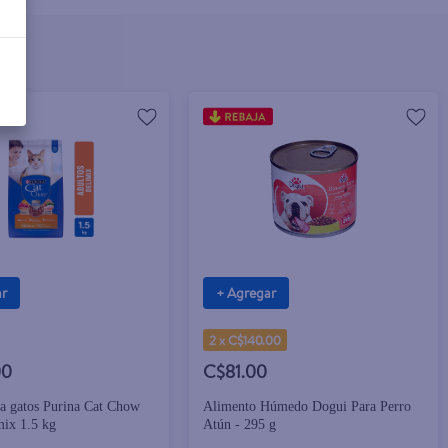
ar
+ Agregar
2 x C$140.00
00
C$81.00
a gatos Purina Cat Chow
Alimento Húmedo Dogui Para Perro
mix 1.5 kg
Atún - 295 g