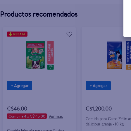
Productos recomendados
+ Agregar
+ Agregar
C$46.00
C$1,200.00
Combina 4 x C$145.00
Comida para Gatos Felix ad
delicious granja -10 kg
Comida húmeda para perro Purina