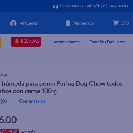
Contáctanos al 1-800-7022
(línea gratuita)
Mis pedidos
C$ 0
+ Agregar
REBAJAS
Nuestras marcas
Tamaños Familiares
0265
 húmeda para perro Purina Dog Chow todos
años con carne 100 g
Comentarios
(
0
)
6.00
x C$145.00
Ver más