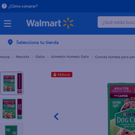
¿Cómo comprar?
¿Qué estás busca
Comida húmeda para perro Purina Dog Chow to
C$46.00
TÉRMINOS 
Selecciona tu tienda
1
.
dove uv
2
.
baby dry
Mascota
Gatos
Alimento Húmedo Gato
Comida húmeda para perr
3
.
dove se
4
.
head and
5
.
crema p
6
.
herbal r
7
.
ponds
8
.
venus gil
9
.
aceite