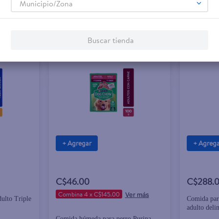
Municipio/Zona
Buscar tienda
+ Agregar
+ Agreg
C$46.00
C$288.
Combina 4 x C$145.00
ulto Triple
Comida par
adulto deli
Comida húmeda para perro Purina