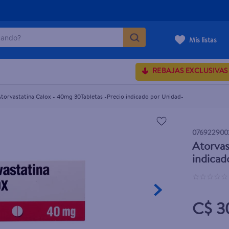
ndo?
o indicado por Unidad-
Mis listas
MÁS BUSCADOS
REBAJAS EXCLUSIVAS
torvastatina Calox - 40mg 30Tabletas -Precio indicado por Unidad-
onds
rum crema
076922900
Atorvas
 shoulders
indicad
osa
☆
☆
☆
☆
☆
C$ 3
lette