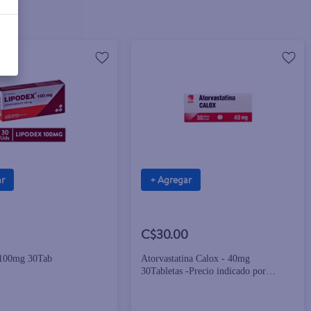
ar
+ Agregar
C$30.00
 100mg 30Tab
Atorvastatina Calox - 40mg
30Tabletas -Precio indicado por
Unidad-