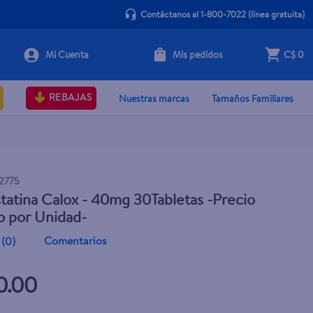
Contáctanos al 1-800-7022
(línea gratuita)
Mis pedidos
C$ 0
+ Agregar
REBAJAS
Nuestras marcas
Tamaños Familiares
2775
tatina Calox - 40mg 30Tabletas -Precio
o por Unidad-
Comentarios
(
0
)
0.00