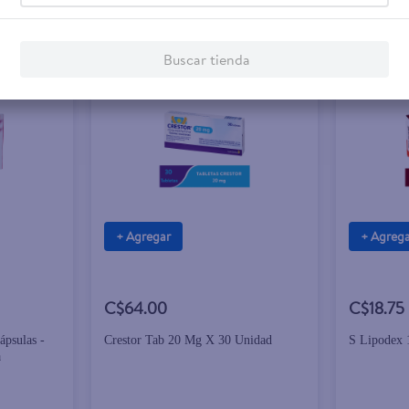
Buscar tienda
+ Agregar
+ Agreg
C$64.00
C$18.75
ápsulas -
Crestor Tab 20 Mg X 30 Unidad
S Lipodex
a