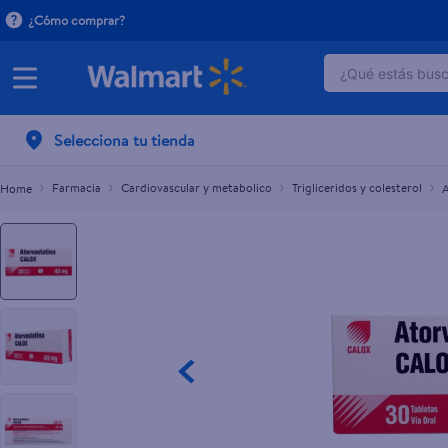
¿Cómo comprar?
¿Qué estás busca
Atorvastatina Calox - 40mg 30Tabletas -Preci
C$30.00
TÉRMINOS 
Selecciona tu tienda
1
.
dove uv
2
.
baby dry
Farmacia
Cardiovascular y metabolico
Trigliceridos y colesterol
A
3
.
crema p
4
.
dove se
5
.
head and
6
.
herbal r
7
.
aceite
8
.
ponds
9
.
venus gil