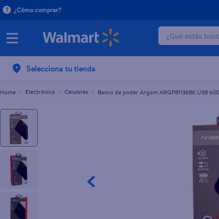
¿Cómo comprar?
¿Qué estás busca
Banco de poder Argom ARGPB1136BK USB 600
C$740.00
TÉRMINOS 
Selecciona tu tienda
1
.
dove uv
2
.
baby dry
Electrónica
Celulares
Banco de poder Argom ARGPB1136BK USB 60
3
.
dove se
4
.
crema p
5
.
head and
6
.
herbal r
7
.
ponds
8
.
aceite
9
.
venus gil