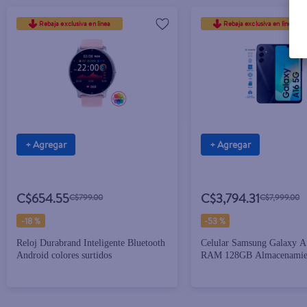
Rebaja exclusiva en línea
Rebaja exclusiva en línea
+ Agregar
+ Agregar
C$654.55
C$3,794.31
C$799.00
C$7,999.00
-
18 %
-
53 %
Reloj Durabrand Inteligente Bluetooth
Celular Samsung Galaxy 
Android colores surtidos
RAM 128GB Almacenamie