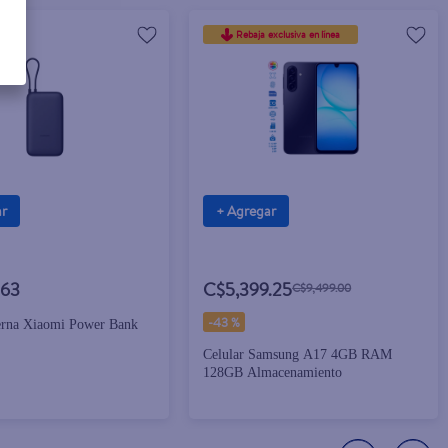
Rebaja exclusiva en línea
ar
+ Agregar
.63
C$5,399.25
C$9,499.00
-
43 %
terna Xiaomi Power Bank
Celular Samsung A17 4GB RAM
128GB Almacenamiento