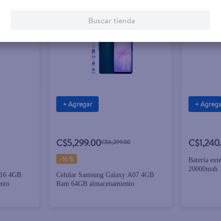
Buscar tienda
+ Agregar
+ Agreg
C$5,299.00
C$1,240
C$6,299.00
-
16 %
Batería ex
20000mah
A16 4GB
Celular Samsung Galaxy A07 4GB
nto
Ram 64GB almacenamiento