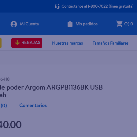
Contáctanos al 1-800-7022
(línea gratuita)
Mis pedidos
C$ 0
+ Agregar
REBAJAS
Nuestras marcas
Tamaños Familiares
6418
de poder Argom ARGPB1136BK USB
ah
Comentarios
(
0
)
40.00