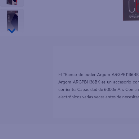
10
.
tip top
El "Banco de poder Argom ARGPB1136BK" es
Argom ARGPB1136BK es un accesorio conve
corriente. Capacidad de 6000mAh: Con una 
electrónicos varias veces antes de necesita