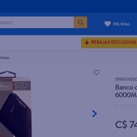
ndo?
0Mah
Mis listas
MÁS BUSCADOS
REBAJAS EXCLUSIVAS
00Mah
rum crema
onds
088654000
Banco 
 shoulders
6000M
osa
☆
☆
☆
☆
☆
C$ 7
lette