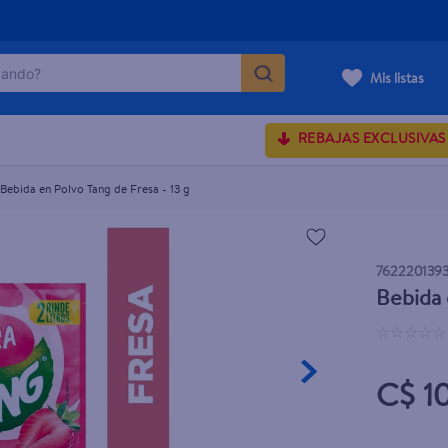
ndo?
Mis listas
MÁS BUSCADOS
REBAJAS EXCLUSIVAS
onds
Bebida en Polvo Tang de Fresa - 13 g
rum crema
 shoulders
762220139
Bebida 
osa
☆
☆
☆
☆
☆
C$ 1
lette