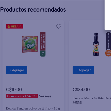
Productos recomendados
+ Agregar
+ Agregar
C$10.00
C$34.00
Combina 6 x C$49.98
Esencia Mama Gollita De Va
365Ml
Bebida Tang en polvo de té frío - 13 g