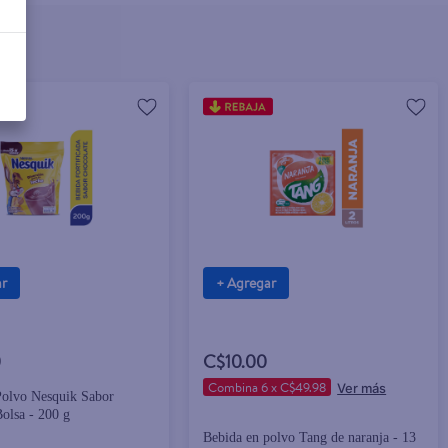
ar
+ Agregar
0
C$10.00
Combina 6 x C$49.98
Polvo Nesquik Sabor
olsa - 200 g
Bebida en polvo Tang de naranja - 13