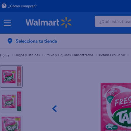
¿Cómo comprar?
¿Qué estás busca
Bebida en Polvo Tang de Fresa - 13 g
C$10.00
TÉRMINOS 
Selecciona tu tienda
1
.
dove uv
2
.
crema p
Jugos y Bebidas
Polvo y Líquidos Concentrados
Bebidas en Polvo
3
.
dove se
4
.
head and
5
.
baby dry
6
.
herbal r
7
.
aceite
8
.
venus gil
9
.
ponds