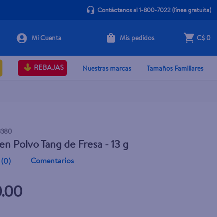
Contáctanos al 1-800-7022
(línea gratuita)
Mis pedidos
C$ 0
+ Agregar
REBAJAS
Nuestras marcas
Tamaños Familiares
3380
en Polvo Tang de Fresa - 13 g
Comentarios
(
0
)
0.00