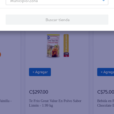
Municipio/Zona
Buscar tienda
+ Agregar
+ Agreg
C$297.00
C$75.0
inilla -
Te Frio Great Value En Polvo Sabor
Bebida en 
Limón - 1.99 kg
Chocolate B