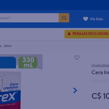
ndo?
Mis listas
MÁS BUSCADOS
REBAJAS EXCLUSIVAS
a - 330ml
rum crema
 shoulders
074892800
onds
Cera Ir
osa
☆
☆
☆
☆
☆
C$ 1
lette