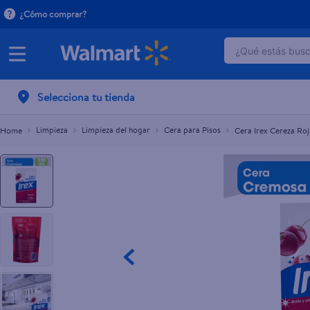
¿Cómo comprar?
¿Qué estás busca
Cera Irex Cereza Roja - 330ml
C$107.00
TÉRMINOS 
Selecciona tu tienda
1
.
dove uv
2
.
baby dry
Limpieza
Limpieza del hogar
Cera para Pisos
Cera Irex Cereza Roj
3
.
dove se
4
.
head and
5
.
crema p
6
.
herbal r
7
.
ponds
8
.
venus gil
9
.
aceite