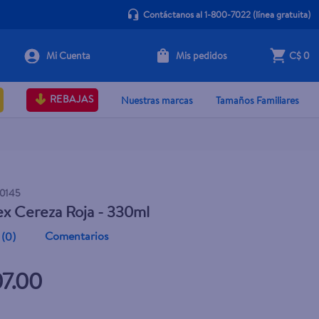
Contáctanos al 1-800-7022
(línea gratuita)
Mis pedidos
C$ 0
+ Agregar
REBAJAS
Nuestras marcas
Tamaños Familiares
0145
ex Cereza Roja - 330ml
Comentarios
(
0
)
07.00