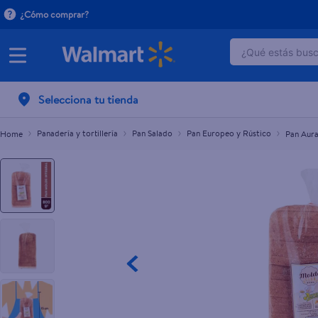
¿Cómo comprar?
¿Qué estás busca
Pan Aurami Molde Integral Club - 800 g
C$100.00
TÉRMINOS 
Selecciona tu tienda
1
.
dove uv
2
.
baby dry
Panadería y tortillería
Pan Salado
Pan Europeo y Rústico
Pan Aura
3
.
dove se
4
.
head and
5
.
crema p
6
.
herbal r
7
.
ponds
8
.
venus gil
9
.
aceite