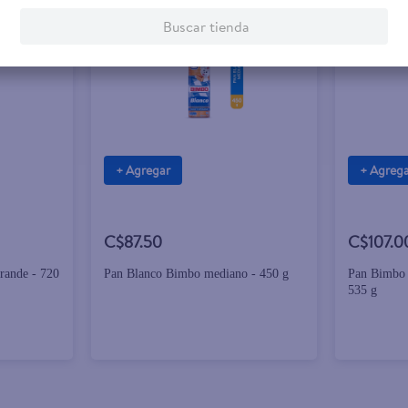
Buscar tienda
+ Agregar
+ Agreg
C$87.50
C$107.0
rande - 720
Pan Blanco Bimbo mediano - 450 g
Pan Bimbo 
535 g