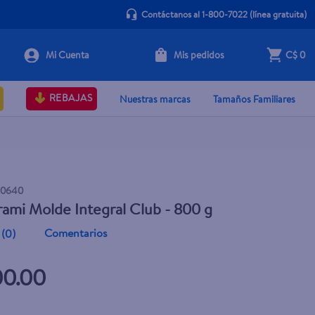
Contáctanos al 1-800-7022
(línea gratuita)
Mis pedidos
C$ 0
+ Agregar
REBAJAS
Nuestras marcas
Tamaños Familiares
60640
ami Molde Integral Club - 800 g
Comentarios
(
0
)
00.00