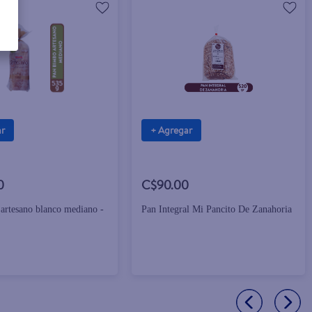
ar
+ Agregar
0
C$90.00
artesano blanco mediano -
Pan Integral Mi Pancito De Zanahoria