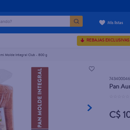
ndo?
Mis listas
MÁS BUSCADOS
REBAJAS EXCLUSIVAS
mi Molde Integral Club - 800 g
rum crema
 shoulders
74340004
onds
Pan Aur
osa
☆
☆
☆
☆
☆
C$ 1
lette