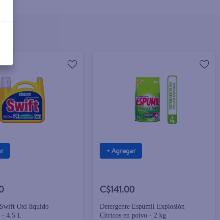
ar
+ Agregar
0
C$141.00
Swift Oxi líquido
Detergente Espumil Explosión
 - 4.5 L
Cítricos en polvo - 2 kg