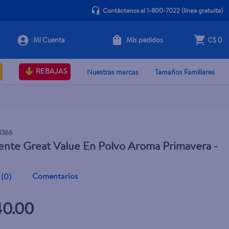
Contáctanos al 1-800-7022
(línea gratuita)
Mis pedidos
C$ 0
+ Agregar
REBAJAS
Nuestras marcas
Tamaños Familiares
3366
nte Great Value En Polvo Aroma Primavera -
Comentarios
(
0
)
40.00