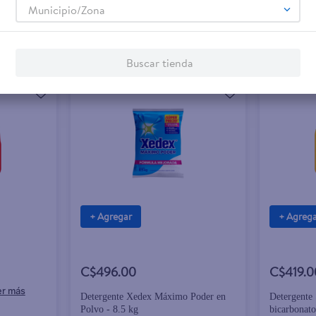
Municipio/Zona
Buscar tienda
+ Agregar
+ Agreg
C$496.00
C$419.0
Detergente Xedex Máximo Poder en
Detergente 
Polvo - 8.5 kg
bicarbonato