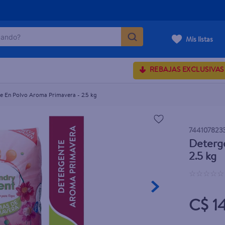
ndo?
era - 2.5 kg
Mis listas
MÁS BUSCADOS
REBAJAS EXCLUSIVAS
e En Polvo Aroma Primavera - 2.5 kg
rum crema
onds
744107823
Deterge
 shoulders
2.5 kg
osa
☆
☆
☆
☆
☆
C$ 1
lette