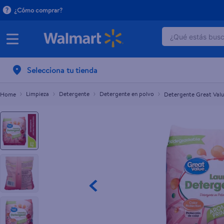
¿Cómo comprar?
¿Qué estás busca
Detergente Great Value En Polvo Aroma Primav
C$140.00
TÉRMINOS 
Selecciona tu tienda
1
.
dove uv
2
.
baby dry
Limpieza
Detergente
Detergente en polvo
Detergente Great Valu
3
.
dove se
4
.
crema p
5
.
head and
6
.
herbal r
7
.
ponds
8
.
aceite
9
.
venus gil