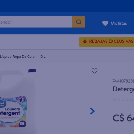
ndo?
 - 10 L
Mis listas
MÁS BUSCADOS
REBAJAS EXCLUSIVAS
Líquido Ropa De Color - 10 L
onds
rum crema
744107823
 shoulders
Deterge
osa
☆
☆
☆
☆
☆
C$ 6
lette