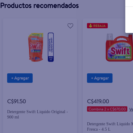
Productos recomendados
+ Agregar
+ Agregar
C$91.50
C$419.00
Combina 2 x C$670.00
Detergente Swift Liquido Original -
900 ml
Detergente Swift Liquido
Fresca - 4.5 L