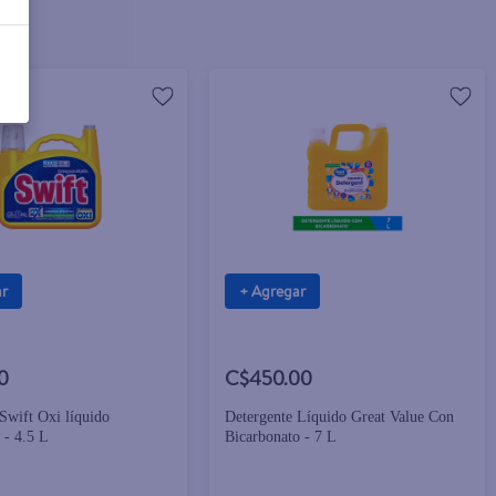
ar
+ Agregar
0
C$450.00
Swift Oxi líquido
Detergente Líquido Great Value Con
 - 4.5 L
Bicarbonato - 7 L