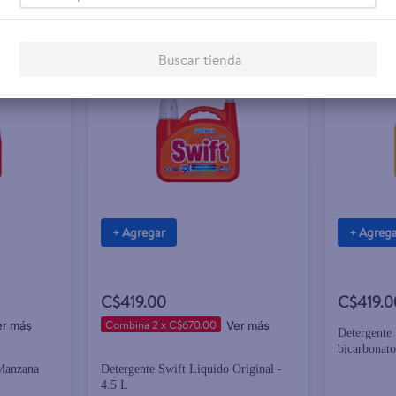
Buscar tienda
+ Agregar
+ Agreg
C$419.00
C$419.0
Combina 2 x C$670.00
Detergente 
bicarbonato
 Manzana
Detergente Swift Liquido Original -
4.5 L