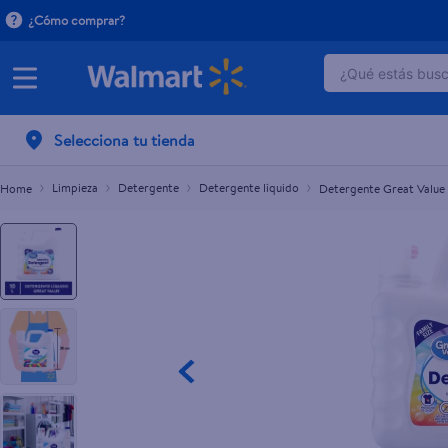
¿Cómo comprar?
¿Qué estás busca
Detergente Great Value Líquido Ropa De Color
C$640.00
TÉRMINOS 
Selecciona tu tienda
1
.
dove uv
2
.
baby dry
Limpieza
Detergente
Detergente líquido
Detergente Great Value 
3
.
crema p
4
.
dove se
5
.
head and
6
.
herbal r
7
.
aceite
8
.
ponds
9
.
venus gil