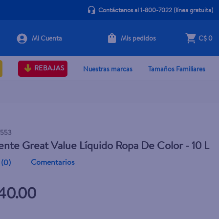
Contáctanos al 1-800-7022
(línea gratuita)
Mis pedidos
C$ 0
+ Agregar
REBAJAS
Nuestras marcas
Tamaños Familiares
1553
nte Great Value Líquido Ropa De Color - 10 L
Comentarios
(
0
)
40.00