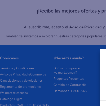
¡Recibe las mejores ofertas y 
Aviso de Privacidad
Al suscribirme, acepto el
y 
C
También te invitamos a explorar nuestras categorías populares:
Conócenos
¿Necesitás ayuda?
Términos y Condiciones
¿Cómo comprar en 
walmart.com.ni?
Aviso de Privacidad eCommerce
Preguntas frecuentes
Cancelaciones y devoluciones
Cambio de Contraseña
Reglamento de promociones
Llámanos al 1-800-7022
Walmart te escucha
Catálogo Digital
Productos PYME ¡Orgullosos de lo 