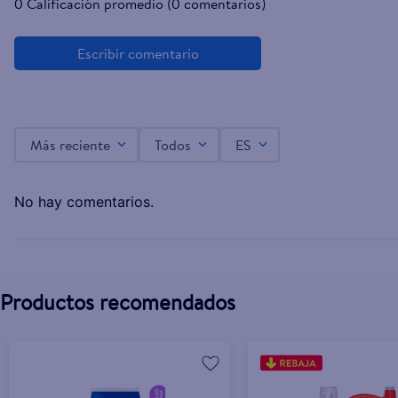
0 Calificación promedio
(0 comentarios)
Detergente Lariansa Polvo - 5kg
C$204.30
C$252.50
Más reciente
Todos
ES
No hay comentarios.
Productos recomendados