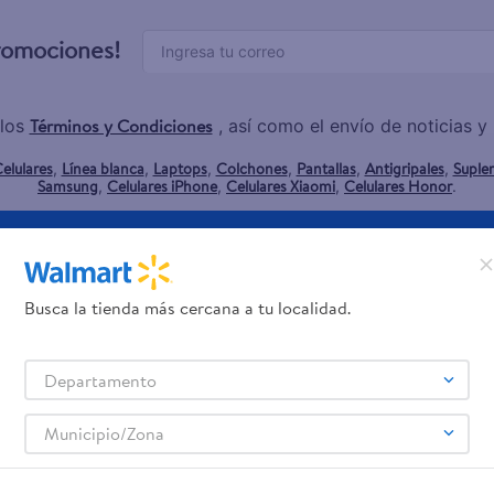
promociones!
Términos y Condiciones
los
, así como el envío de noticias 
elulares
Línea blanca
Laptops
Colchones
Pantallas
Antigripales
Suple
,
,
,
,
,
,
Samsung
Celulares iPhone
Celulares Xiaomi
Celulares Honor
,
,
,
.
Servicios
Financiamiento
Busca la tienda más cercana a tu localidad.
Tarjeta de regalo
Tarjeta de Crédito
Otros servicios:
- Remesas
Departamento
- Pagos de servicios
Municipio/Zona