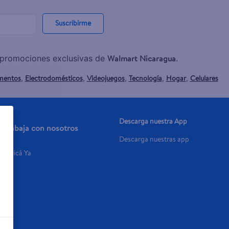
Suscribirme
Walmart Nicaragua
y promociones exclusivas de
.
mentos
Electrodomésticos
Videojuegos
Tecnología
Hogar
Celulares
,
,
,
,
,
Descarga nuestra App
Trabaja con nosotros
Descarga nuestras app
Aplicá Ya