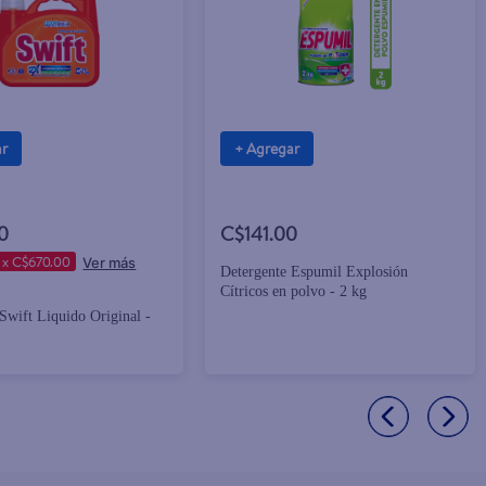
ar
+ Agregar
0
C$141.00
 x C$670.00
Detergente Espumil Explosión
Cítricos en polvo - 2 kg
Swift Liquido Original -