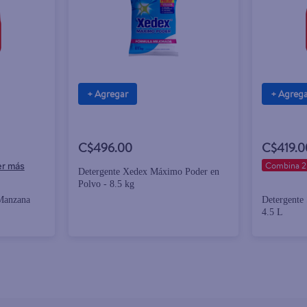
+ Agregar
+ Agreg
C$496.00
C$419.0
Combina 2
Detergente Xedex Máximo Poder en
Polvo - 8.5 kg
 Manzana
Detergente 
4.5 L