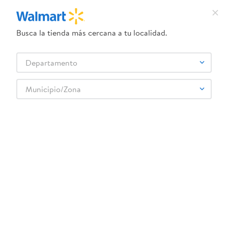
Busca la tienda más cercana a tu localidad.
Departamento
Municipio/Zona
C$131.00
C$196.00
Posta De Cerdo Don Cristóbal -
Manzana Hortifruti gala bolsa -
Precio Indicado por libra
8 uds