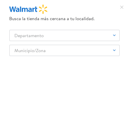
Busca la tienda más cercana a tu localidad.
¿Qué estás buscando?
Departamento
TÉRMINOS MÁS BUSCADOS
Selecciona tu tienda
1
.
dove uv
Municipio/Zona
2
.
baby dry
Atras
3
.
crema ponds
4
.
dove serum crema
5
.
head and shoulders
Relevancia
Filtrar
6
.
herbal rosa
Esenciales Navidad Todo WM
7
.
aceite
369
productos
8
.
venus gillette
9
.
ponds