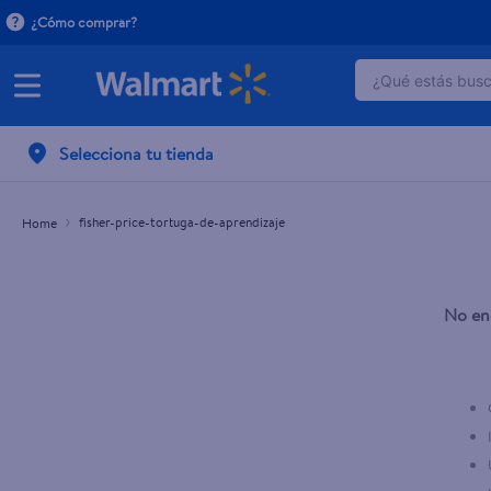
¿Cómo comprar?
¿Qué estás busca
TÉRMINOS 
Selecciona tu tienda
1
.
dove uv
2
.
baby dry
fisher-price-tortuga-de-aprendizaje
3
.
crema p
4
.
dove se
5
.
head and
No en
6
.
herbal r
7
.
aceite
8
.
ponds
9
.
venus gil