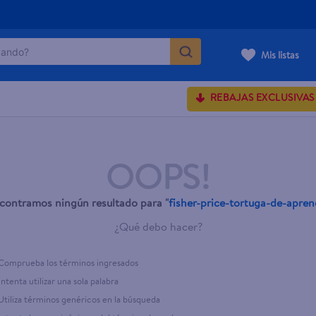
ndo?
Mis listas
MÁS BUSCADOS
REBAJAS EXCLUSIVAS
onds
OOPS!
rum crema
 shoulders
contramos ningún resultado para "
fisher-price-tortuga-de-apren
¿Qué debo hacer?
osa
Comprueba los términos ingresados
Intenta utilizar una sola palabra
Utiliza términos genéricos en la búsqueda
lette