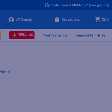
Contáctanos al 1-800-7022
(línea gratuita)
Mis pedidos
C$ 0
REBAJAS
Nuestras marcas
Tamaños Familiares
dizaje
"