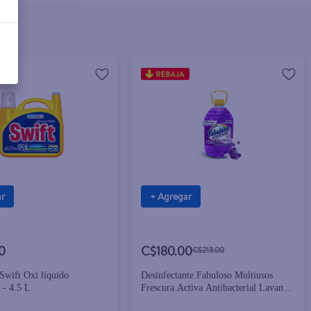
ar
+ Agregar
0
C$180.00
C$213.00
Swift Oxi líquido
Desinfectante Fabuloso Multiusos
 - 4.5 L
Frescura Activa Antibacterial Lavanda
- 1 gal