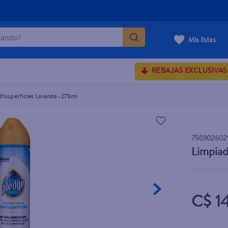
ndo?
75ml
Mis listas
MÁS BUSCADOS
REBAJAS EXCLUSIVAS
tisuperficies Lavanda -275ml
onds
rum crema
750302602
 shoulders
Limpiad
osa
☆
☆
☆
☆
☆
C$ 1
lette