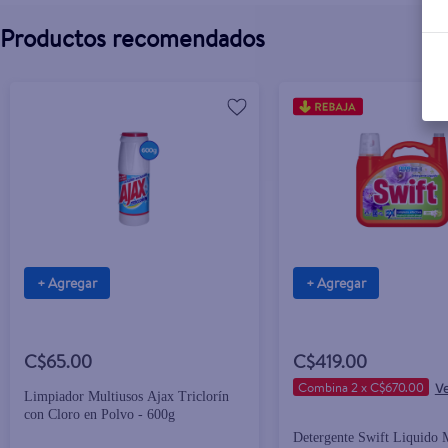
Productos recomendados
+ Agregar
+ Agregar
C$65.00
C$419.00
Combina 2 x C$670.00
Limpiador Multiusos Ajax Triclorín
con Cloro en Polvo - 600g
Detergente Swift Liquido