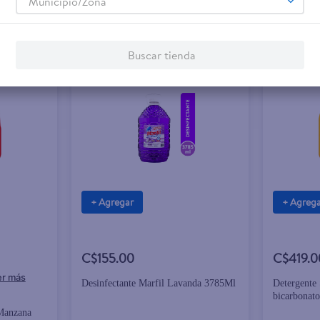
Municipio/Zona
Buscar tienda
+ Agregar
+ Agreg
C$155.00
C$419.0
Desinfectante Marfil Lavanda 3785Ml
Detergente 
bicarbonato
 Manzana