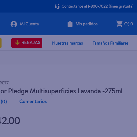
Contáctanos al 1-800-7022
(línea gratuita)
Mis pedidos
C$ 0
+ Agregar
REBAJAS
Nuestras marcas
Tamaños Familiares
9077
or Pledge Multisuperficies Lavanda -275ml
Comentarios
(
0
)
42.00