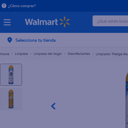
¿Cómo comprar?
¿Qué estás busca
Limpiador Pledge Multisuperficies Lavanda -2
C$142.00
TÉRMINOS 
Selecciona tu tienda
1
.
dove uv
2
.
baby dry
Limpieza
Limpieza del hogar
Desinfectantes
Limpiador Pledge Mul
3
.
crema p
4
.
dove se
5
.
head and
6
.
herbal r
7
.
aceite
8
.
ponds
9
.
venus gil