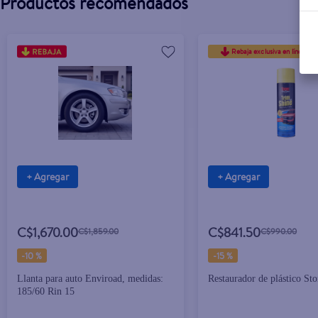
Productos recomendados
Rebaja exclusiva en línea
+ Agregar
+ Agregar
C$1,670.00
C$841.50
C$1,859.00
C$990.00
-
10 %
-
15 %
Llanta para auto Enviroad, medidas:
Restaurador de plástico Sto
185/60 Rin 15