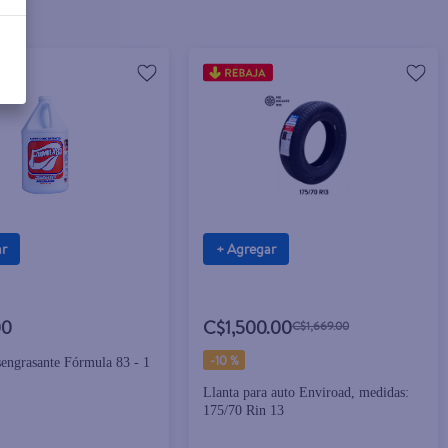
ar
+ Agregar
00
C$1,500.00
C$1,669.00
-
10 %
sengrasante Fórmula 83 - 1
Llanta para auto Enviroad, medidas:
175/70 Rin 13