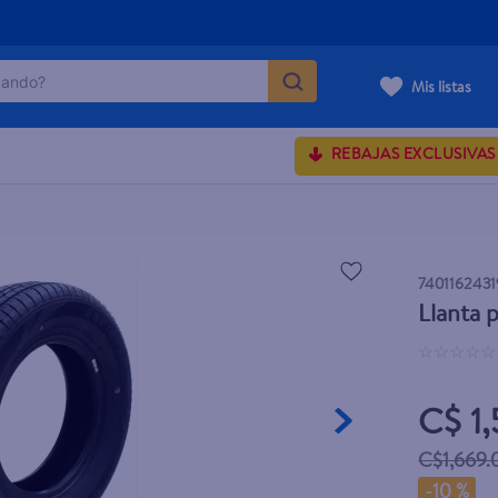
ndo?
 13
Mis listas
MÁS BUSCADOS
REBAJAS EXCLUSIVAS
rum crema
onds
7401162431
Llanta 
 shoulders
☆
☆
☆
☆
☆
osa
C$ 1
C$1,669.
lette
-
10 %