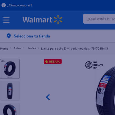
¿Cómo comprar?
¿Qué estás busca
Llanta para auto Enviroad, medidas: 175/70 Rin
C$1,500.00
C$1,669.00
TÉRMINOS 
Selecciona tu tienda
1
.
dove uv
2
.
baby dry
Autos
Llantas
Llanta para auto Enviroad, medidas: 175/70 Rin 13
3
.
dove se
4
.
crema p
5
.
head and
6
.
herbal r
7
.
ponds
8
.
aceite
9
.
venus gil