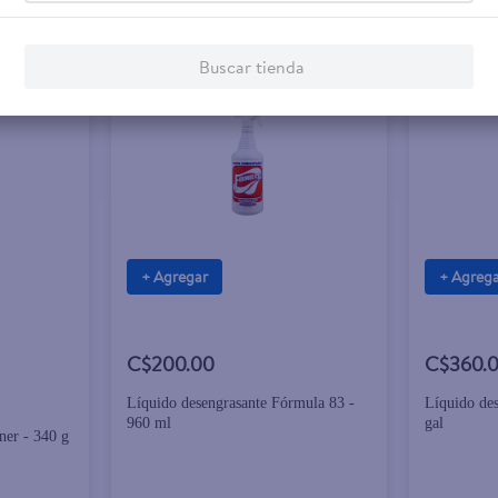
Buscar tienda
+ Agregar
+ Agreg
C$200.00
C$360.
Líquido desengrasante Fórmula 83 -
Líquido de
960 ml
gal
ner - 340 g