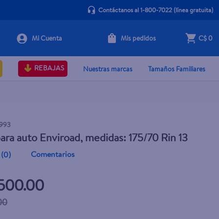
Contáctanos al 1-800-7022
(línea gratuita)
Mis pedidos
C$ 0
+ Agregar
REBAJAS
Nuestras marcas
Tamaños Familiares
993
para auto Enviroad, medidas: 175/70 Rin 13
Comentarios
(
0
)
,500.00
00