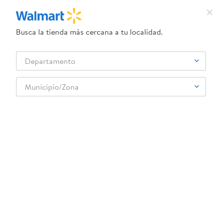
Busca la tienda más cercana a tu localidad.
Departamento
Municipio/Zona
+ Agregar
+ Agregar
C$90.00
C$85.00
Lápices de grafito Pen + Gear
Bolígrafo Pen + Gear hello
hello kitty - 8 Pzas
kitty