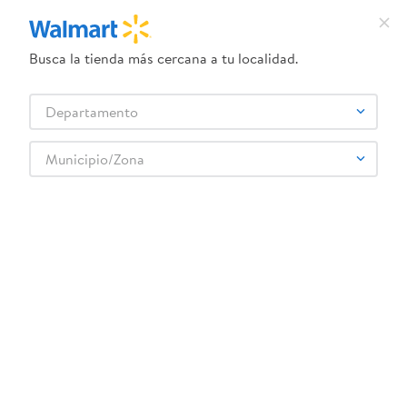
Busca la tienda más cercana a tu localidad.
¿Qué estás buscando?
Departamento
TÉRMINOS MÁS BUSCADOS
Selecciona tu tienda
1
.
dove uv
Municipio/Zona
Abarrotes
Snacks y Fruta Seca
Maní y otras semillas
2
.
baby dry
Maní Pro con limón libre de gluten y fuente de fibra - 120 g
3
.
crema ponds
4
.
dove serum crema
5
.
head and shoulders
6
.
herbal rosa
:
7441005714333
7
.
aceite
Maní Pro con limón libre de gluten y fuente
de fibra - 120 g
8
.
venus gillette
9
.
ponds