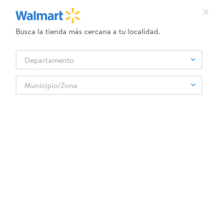
Busca la tienda más cercana a tu localidad.
¿Qué estás buscando?
Departamento
TÉRMINOS MÁS BUSCADOS
Selecciona tu tienda
1
.
dove uv
Municipio/Zona
2
.
baby dry
Atras
3
.
dove serum crema
4
.
crema ponds
5
.
head and shoulders
Relevancia
Filtrar
6
.
herbal rosa
WM MARCAS PROPIAS PROPIAS CONCEPTO MUNDO BEBE
7
.
ponds
19
productos
8
.
aceite
9
.
venus gillette