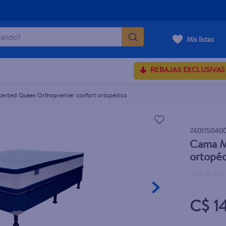
ndo?
 ortopédico
Mis listas
MÁS BUSCADOS
REBAJAS EXCLUSIVAS
erbed Queen Orthopremier confort ortopédico
onds
rum crema
740115040
Cama M
 shoulders
ortopé
osa
☆
☆
☆
☆
☆
C$ 1
lette