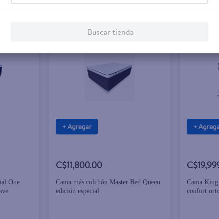
Buscar tienda
+ Agregar
+ Agreg
C$11,800.00
C$19,99
ial One
Cama más colchón Master Bed Queen
Cama King 
ave
edición especial
confort ort