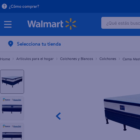
¿Cómo comprar?
¿Qué estás busca
Cama Masterbed Queen Orthopremier confort
C$14,999.00
TÉRMINOS 
Selecciona tu tienda
1
.
dove uv
2
.
baby dry
Artículos para el hogar
Colchones y Blancos
Colchones
Cama Mast
3
.
crema p
4
.
dove se
5
.
head and
6
.
herbal r
7
.
aceite
8
.
ponds
9
.
venus gil