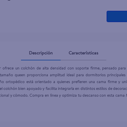
ante dove
Descripción
Características
frece un colchón de alta densidad con soporte firme, pensado para br
u tamaño queen proporciona amplitud ideal para dormitorios principales
o ortopédico está orientado a quienes prefieren una cama firme y unif
l colchón bien apoyado y facilita integrarla en distintos estilos de decorac
cional y cómodo. Compra en línea y optimiza tu descanso con esta cama