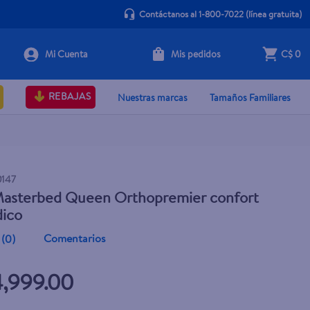
Contáctanos al 1-800-7022
(línea gratuita)
Mis pedidos
C$ 0
+ Agregar
REBAJAS
Nuestras marcas
Tamaños Familiares
0147
asterbed Queen Orthopremier confort
dico
Comentarios
(
0
)
4,999.00