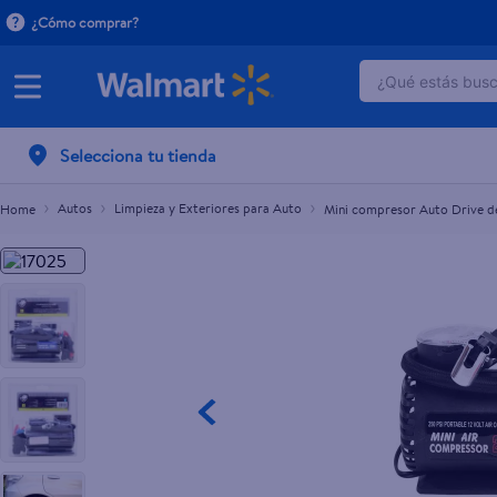
¿Cómo comprar?
¿Qué estás busca
Mini compresor Auto Drive de aire 12V
C$530.00
TÉRMINOS 
Selecciona tu tienda
1
.
dove uv
2
.
baby dry
Autos
Limpieza y Exteriores para Auto
Mini compresor Auto Drive de
3
.
dove se
4
.
crema p
5
.
head and
6
.
herbal r
7
.
ponds
8
.
aceite
9
.
venus gil