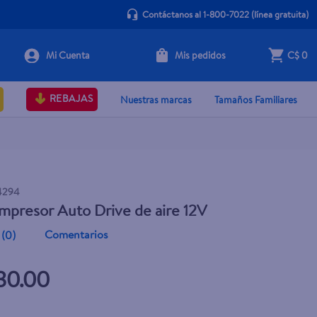
Contáctanos al 1-800-7022
(línea gratuita)
Mis pedidos
C$ 0
+ Agregar
REBAJAS
Nuestras marcas
Tamaños Familiares
4294
mpresor Auto Drive de aire 12V
Comentarios
(
0
)
30.00