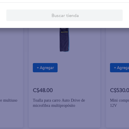
Buscar tienda
+ Agregar
+ Agreg
C$48.00
C$530.
ve multiuso
Toalla para carro Auto Drive de
Mini compr
microfibra multipropósito
12V