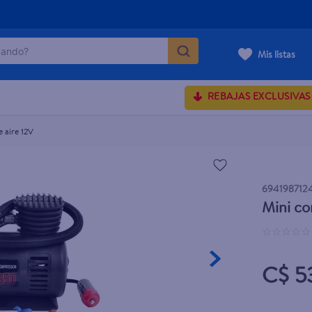
ndo?
Mis listas
MÁS BUSCADOS
REBAJAS EXCLUSIVAS
 aire 12V
rum crema
onds
694198712
 shoulders
Mini co
osa
☆
☆
☆
☆
☆
C$ 5
lette