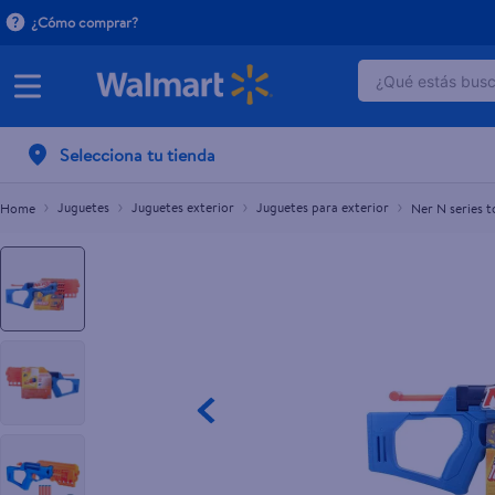
¿Cómo comprar?
¿Qué estás busca
Ner N series topbreaker
C$450.00
TÉRMINOS 
Selecciona tu tienda
1
.
dove uv
2
.
baby dry
Juguetes
Juguetes exterior
Juguetes para exterior
Ner N series 
3
.
dove se
4
.
head and
5
.
crema p
6
.
herbal r
7
.
ponds
8
.
venus gil
9
.
aceite