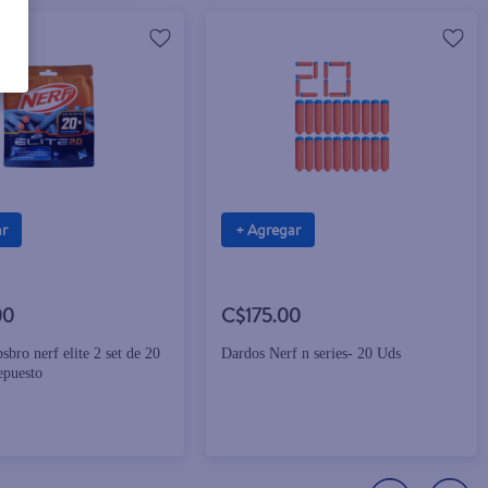
ar
+ Agregar
00
C$175.00
sbro nerf elite 2 set de 20
Dardos Nerf n series- 20 Uds
epuesto