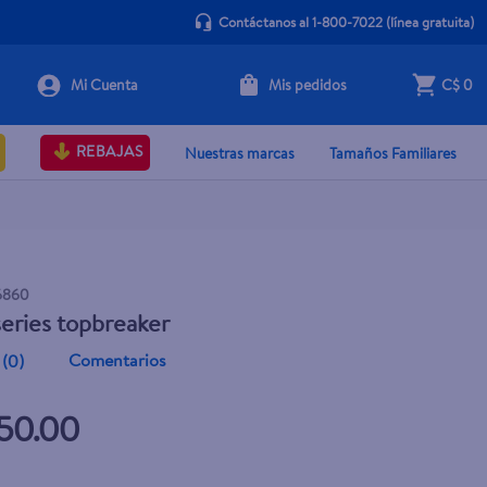
Contáctanos al 1-800-7022
(línea gratuita)
Mis pedidos
C$ 0
+ Agregar
REBAJAS
Nuestras marcas
Tamaños Familiares
6860
eries topbreaker
Comentarios
(
0
)
50.00