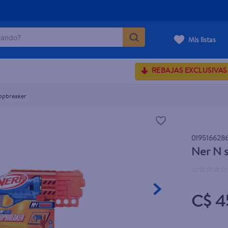
ndo?
Mis listas
MÁS BUSCADOS
REBAJAS EXCLUSIVAS
topbreaker
rum crema
 shoulders
019516628
onds
Ner N s
osa
☆
☆
☆
☆
☆
C$ 4
lette