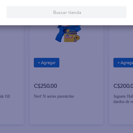
Buscar tienda
+ Agregar
+ Agreg
C$250.00
C$200.
k fill
Nerf N series purestrike
Juguete Hab
dardos de r