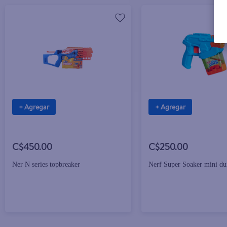
+ Agregar
+ Agregar
C$450.00
C$250.00
Ner N series topbreaker
Nerf Super Soaker mini dun