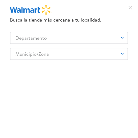
Busca la tienda más cercana a tu localidad.
¿Qué estás buscando?
Departamento
TÉRMINOS MÁS BUSCADOS
Selecciona tu tienda
1
.
dove uv
Municipio/Zona
2
.
baby dry
Atras
3
.
dove serum crema
4
.
head and shoulders
5
.
crema ponds
Relevancia
Filtrar
6
.
herbal rosa
EQUATE WM festival
7
.
ponds
141
productos
8
.
venus gillette
9
.
aceite