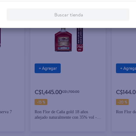
Buscar tienda
+ Agregar
+ Agreg
C$1,445.00
C$144.
C$1,700.00
-
15 %
-
20 %
serva 7
Ron Flor de Caña gold 18 años
Ron Flor de
añejado naturalmente con 35% vol -
750 ml