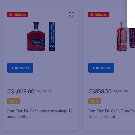
+ Agregar
+ Agregar
C$1,003.00
C$858.50
C$1,180.00
C$1,010.00
-
15 %
-
15 %
Ron Flor De Caña centenario añejo 12
Ron Flor De Caña Gran Re
años - 750 ml
Años - 1750 ml