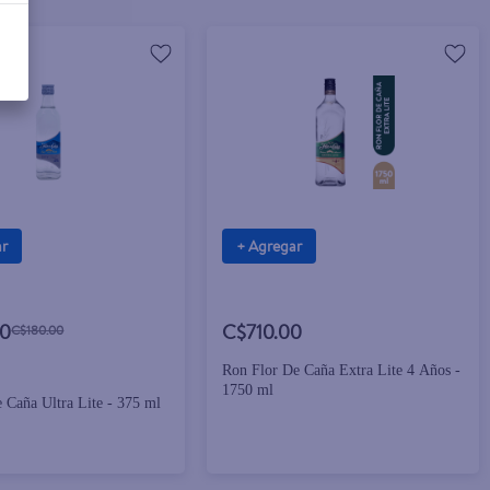
ar
+ Agregar
00
C$710.00
C$180.00
Ron Flor De Caña Extra Lite 4 Años -
1750 ml
 Caña Ultra Lite - 375 ml