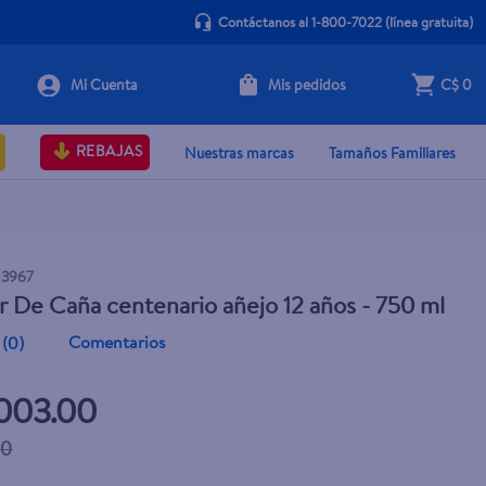
Contáctanos al 1-800-7022
(línea gratuita)
Mis pedidos
C$ 0
+ Agregar
REBAJAS
Nuestras marcas
Tamaños Familiares
3967
r De Caña centenario añejo 12 años - 750 ml
Comentarios
(
0
)
,003.00
00