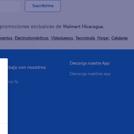
Suscribirme
Walmart Nicaragua
y promociones exclusivas de
.
mentos
Electrodomésticos
Videojuegos
Tecnología
Hogar
Celulares
,
,
,
,
,
Descarga nuestra App
Trabaja con nosotros
Descarga nuestras app
Aplicá Ya