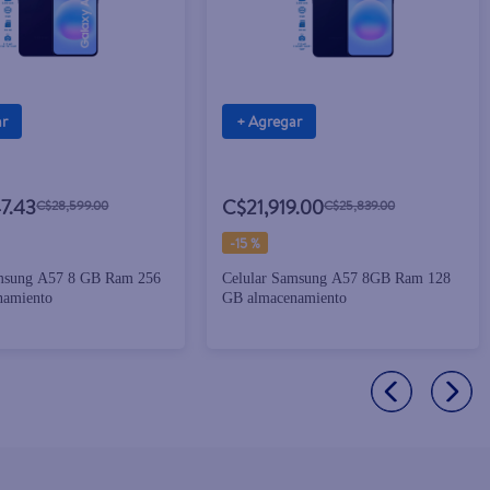
ar
+ Agregar
7.43
C$21,919.00
C$28,599.00
C$25,839.00
-
15 %
amsung A57 8 GB Ram 256
Celular Samsung A57 8GB Ram 128
namiento
GB almacenamiento