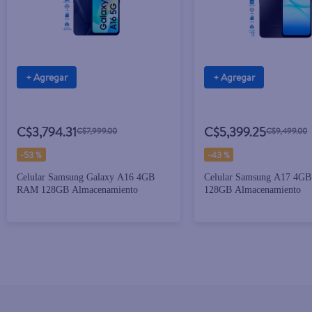
+ Agregar
+ Agregar
C$3,794.31
C$5,399.25
C$7,999.00
C$9,499.00
-
53 %
-
43 %
Celular Samsung Galaxy A16 4GB
Celular Samsung A17 4G
RAM 128GB Almacenamiento
128GB Almacenamiento