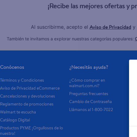
¡Recibe las mejores ofertas y 
Aviso de Privacidad
Al suscribirme, acepto el
y 
C
También te invitamos a explorar nuestras categorías populares:
Conócenos
¿Necesitás ayuda?
Términos y Condiciones
¿Cómo comprar en 
walmart.com.ni?
Aviso de Privacidad eCommerce
Preguntas frecuentes
Cancelaciones y devoluciones
Cambio de Contraseña
Reglamento de promociones
Llámanos al 1-800-7022
Walmart te escucha
Catálogo Digital
Productos PYME ¡Orgullosos de lo 
nuestro!