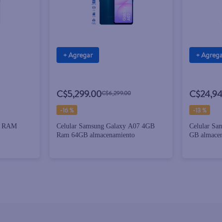
+ Agregar
+ Agreg
C$5,299.00
C$24,94
C$6,299.00
-
16 %
-
13 %
B RAM
Celular Samsung Galaxy A07 4GB
Celular S
Ram 64GB almacenamiento
GB almace