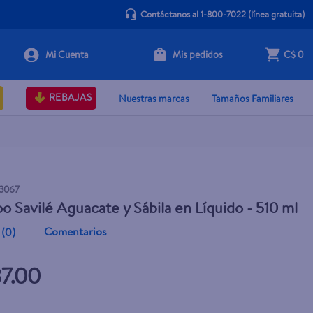
Contáctanos al 1-800-7022
(línea gratuita)
Mis pedidos
C$ 0
+ Agregar
REBAJAS
Nuestras marcas
Tamaños Familiares
3067
 Savilé Aguacate y Sábila en Líquido - 510 ml
Comentarios
(
0
)
37.00