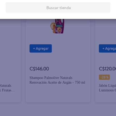
Buscar tienda
+ Agregar
+ Agreg
C$146.00
C$120.0
-
28 %
Shampoo Palmolive Naturals
Renovación Aceite de Argán - 750 ml
Naturals
Jabón Líqu
y Frutas
Luminous O
Sensación R