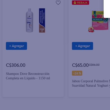
+ Agregar
+ Agregar
C$306.00
C$65.00
C$86.00
-
24 %
Shampoo Dove Reconstrucción
Completa en Líquido - 1150 ml
Jabon Corporal Palmolive 
Suavidad Natural Yoghurt 
100 g 3 Pack