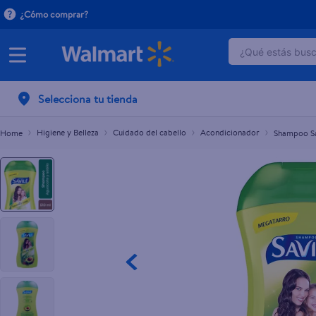
¿Cómo comprar?
¿Qué estás busca
Shampoo Savilé Aguacate y Sábila en Líquido -
C$137.00
TÉRMINOS 
Selecciona tu tienda
1
.
dove uv
2
.
baby dry
Higiene y Belleza
Cuidado del cabello
Acondicionador
Shampoo Sav
3
.
crema p
4
.
dove se
5
.
head and
6
.
herbal r
7
.
aceite
8
.
ponds
9
.
venus gil