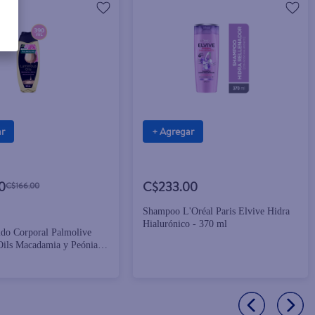
ar
+ Agregar
0
C$233.00
C$166.00
Shampoo L'Oréal Paris Elvive Hidra
Hialurónico - 370 ml
ido Corporal Palmolive
ils Macadamia y Peónia
evitalizante 390 ml