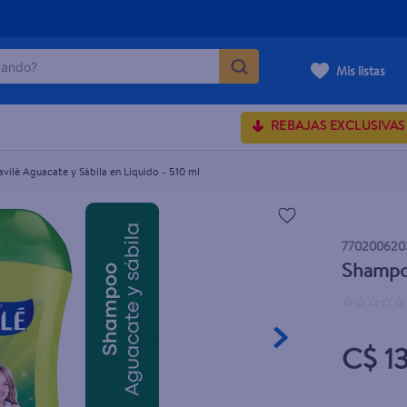
ndo?
 510 ml
Mis listas
MÁS BUSCADOS
REBAJAS EXCLUSIVAS
ilé Aguacate y Sábila en Líquido - 510 ml
onds
rum crema
770200620
 shoulders
Shampoo
osa
☆
☆
☆
☆
☆
C$ 1
lette