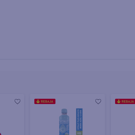
a, Para Pevenir O Tratar La Deshidratación - 625ml