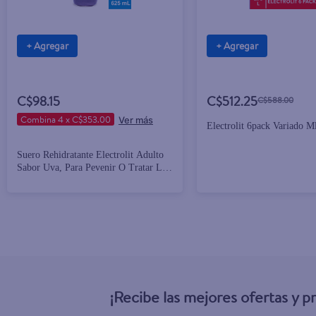
+ Agregar
+ Agregar
C$98.15
C$512.25
C$588.00
Combina 4 x C$353.00
Electrolit 6pack Variado M
Suero Rehidratante Electrolit Adulto
Sabor Uva, Para Pevenir O Tratar La
Deshidratación - 625ml
¡Recibe las mejores ofertas y 