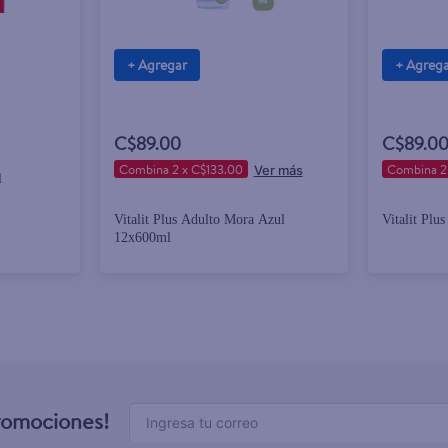
+ Agregar
+ Agreg
C$89.00
C$89.0
Combina 2 x C$133.00
Combina 2
l
Vitalit Plus Adulto Mora Azul
Vitalit Plu
12x600ml
promociones!