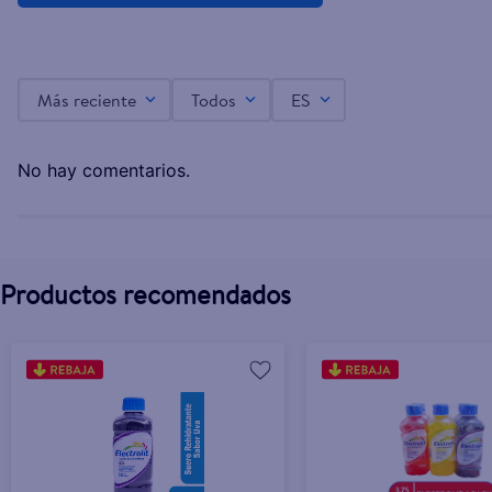
Suero Rehidratante Electrolit Adulto Sabor Uv
Más reciente
Todos
ES
C$98.15
No hay comentarios.
Productos recomendados