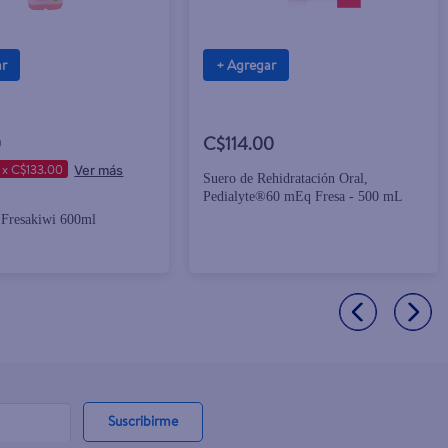
ar
+ Agregar
0
C$114.00
 x C$133.00
Suero de Rehidratación Oral,
Pedialyte®60 mEq Fresa - 500 mL
s Fresakiwi 600ml
Suscribirme