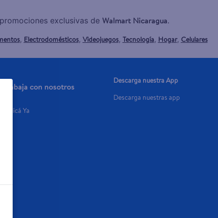
Walmart Nicaragua
y promociones exclusivas de
.
mentos
Electrodomésticos
Videojuegos
Tecnología
Hogar
Celulares
,
,
,
,
,
Descarga nuestra App
Trabaja con nosotros
Descarga nuestras app
Aplicá Ya