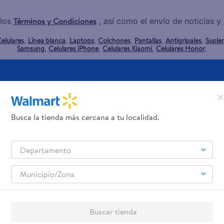
Términos y Condiciones
los
, así como el envío de noticias 
elulares
Línea blanca
Laptops
Colchones
Pantallas
Antigripales
Suple
,
,
,
,
,
,
Samsung
Celulares iPhone
Celulares Xiaomi
Celulares Honor
,
,
,
.
Servicios
Financiamiento
Tarjeta de regalo
Tarjeta de Crédito
Busca la tienda más cercana a tu localidad.
Otros servicios:
- Remesas
- Pagos de servicios
Departamento
Municipio/Zona
Buscar tienda