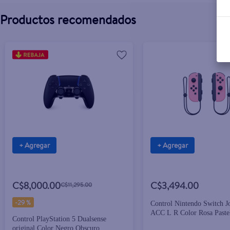
Productos recomendados
+ Agregar
+ Agregar
C$8,000.00
C$3,494.00
C$11,295.00
-
29 %
Control Nintendo Switch J
ACC L R Color Rosa Paste
Control PlayStation 5 Dualsense
original Color Negro Obscuro