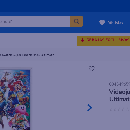
ndo?
Mis listas
s Ultimate
MÁS BUSCADOS
REBAJAS EXCLUSIVAS
 Switch Super Smash Bros Ultimate
onds
rum crema
 shoulders
00454965
Videoj
osa
Ultima
☆
☆
☆
☆
☆
lette