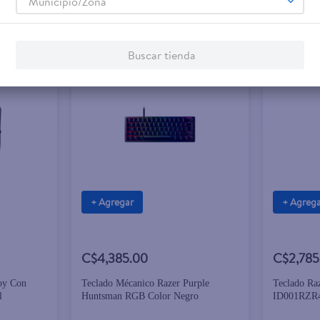
Municipio/Zona
Buscar tienda
+ Agregar
+ Agreg
C$4,385.00
C$2,785
oy Con
Teclado Mécanico Razer Purple
Teclado Ra
l
Huntsman RGB Color Negro
ID001RZR4