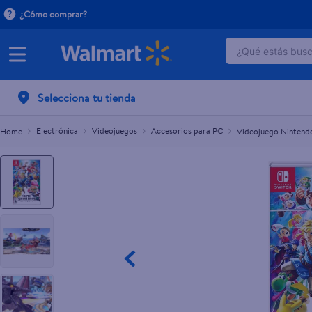
¿Cómo comprar?
¿Qué estás busca
Videojuego Nintendo Switch Super Smash Bro
TÉRMINOS 
Selecciona tu tienda
1
.
dove uv
2
.
baby dry
Electrónica
Videojuegos
Accesorios para PC
Videojuego Nintendo
3
.
crema p
4
.
dove se
5
.
head and
6
.
herbal r
7
.
aceite
8
.
ponds
9
.
venus gil