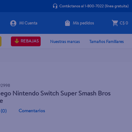
Contáctanos al 1-800-7022
(línea gratuita)
Mis pedidos
C$ 0
Agotado
REBAJAS
Nuestras marcas
Tamaños Familiares
92998
uego Nintendo Switch Super Smash Bros
te
Comentarios
(
0
)