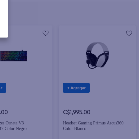
ar
+ Agregar
.00
C$1,995.00
zer Ornata V3
Headset Gaming Primus Arcus360
7 Color Negro
Color Blanco