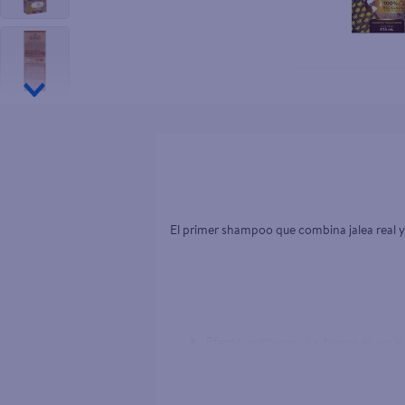
10
.
desodor
El primer shampoo que combina jalea real y
Efecto anticanas: La henna es un in
disimulando visiblemente la aparició