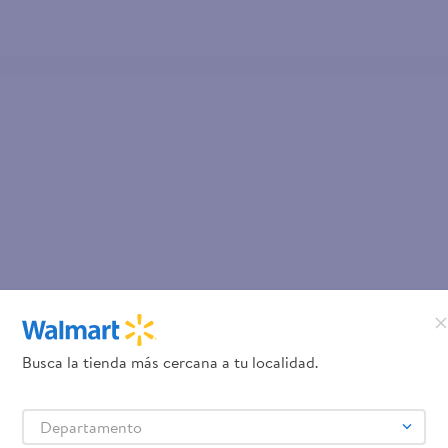
a por su alto contenido de vitaminas y aminoácidos los cuales ayudan rejuven
po los folículos del cabello pierden melanina; por eso, su tono se vuelve 
visiblemente una apariencia natural.
 de cabellos en el tono de los castaños a oscuros.
bre el cabello mojado, haga un suave masaje con la yema de los dedos hast
Busca la tienda más cercana a tu localidad.
Departamento