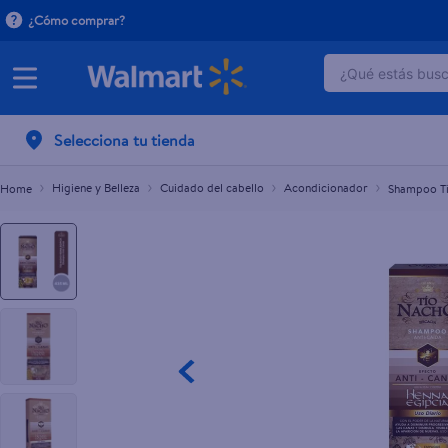
¿Cómo comprar?
¿Qué estás busca
Shampoo Tío Nacho Efecto Anti-canas Henna Eg
C$321.00
TÉRMINOS 
Selecciona tu tienda
1
.
dove uv
2
.
baby dry
Higiene y Belleza
Cuidado del cabello
Acondicionador
Shampoo Tí
3
.
crema p
4
.
dove se
5
.
head and
6
.
herbal r
7
.
aceite
8
.
ponds
9
.
venus gil