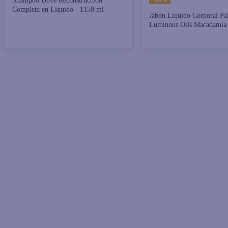
Shampoo Dove Reconstrucción
Completa en Líquido - 1150 ml
Jabón Líquido Corporal Pa
Luminous Oils Macadamia 
Sensación Revitalizante 39