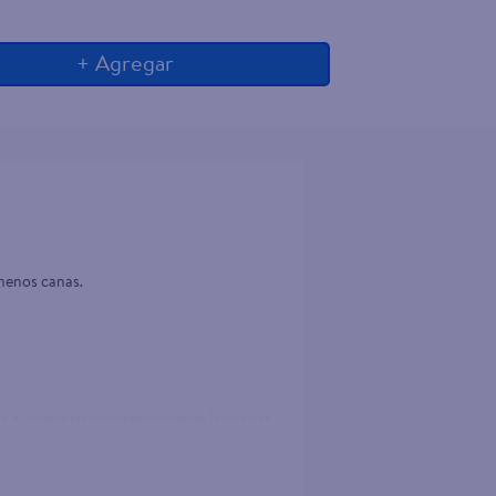
+ Agregar
menos canas. 
da a disminuir progresivamente las canas y 