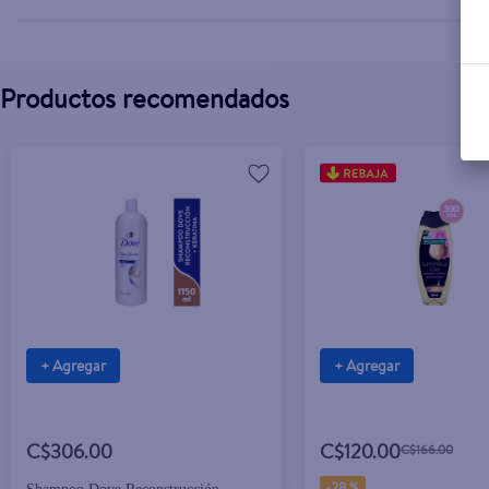
Productos recomendados
+ Agregar
+ Agregar
C$306.00
C$120.00
C$166.00
-
28 %