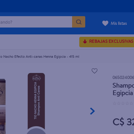
ndo?
ipcia - 415 ml
Mis listas
MÁS BUSCADOS
REBAJAS EXCLUSIVAS
o Nacho Efecto Anti-canas Henna Egipcia - 415 ml
onds
rum crema
06502400
Shampo
 shoulders
Egipcia
osa
☆
☆
☆
☆
☆
C$ 3
lette