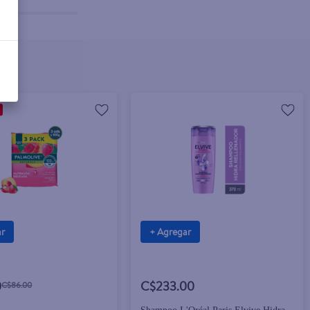
ar
+ Agregar
0
C$233.00
C$86.00