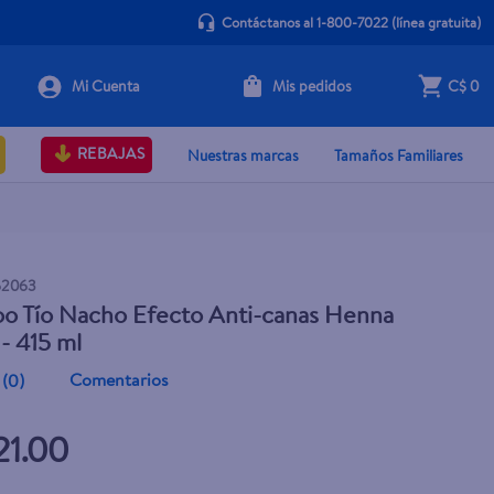
Contáctanos al 1-800-7022
(línea gratuita)
Mis pedidos
C$ 0
+ Agregar
REBAJAS
Nuestras marcas
Tamaños Familiares
62063
o Tío Nacho Efecto Anti-canas Henna
 - 415 ml
Comentarios
(
0
)
21.00