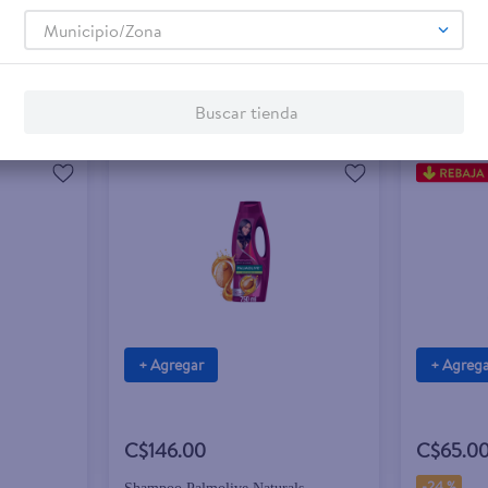
Municipio/Zona
Buscar tienda
+ Agregar
+ Agreg
C$146.00
C$65.0
-
24 %