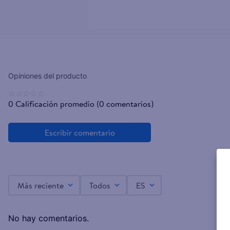
Anticaída: La jalea real es reconocid
y menos caída.
Resultados en 5 semanas: Con el tiem
tono progresivamente y ayuda a dar 
☆
☆
☆
☆
☆
0 Calificación promedio
(0 comentarios)
Tipo de cabello: Ideal para todo tipo
Modo de uso: Aplique el producto so
Más reciente
Todos
ES
No hay comentarios.