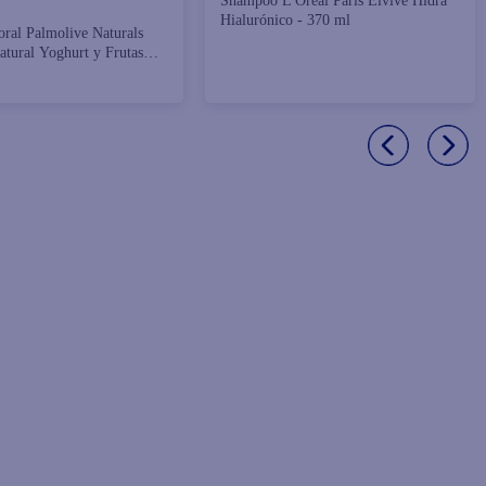
Shampoo L'Oréal Paris Elvive Hidra
Hialurónico - 370 ml
oral Palmolive Naturals
atural Yoghurt y Frutas
ck