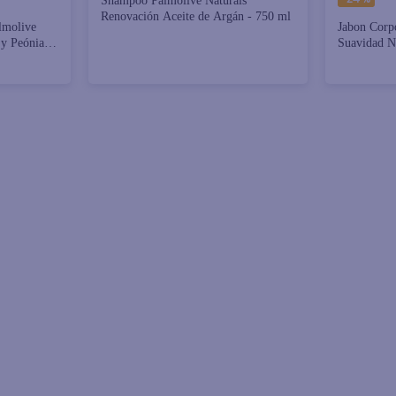
Shampoo Palmolive Naturals
Renovación Aceite de Argán - 750 ml
lmolive
Jabon Corp
y Peónia
Suavidad N
0 ml
100 g 3 Pa