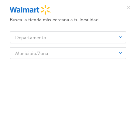
Busca la tienda más cercana a tu localidad.
¿Qué estás buscando?
Departamento
TÉRMINOS MÁS BUSCADOS
Selecciona tu tienda
1
.
dove uv
Municipio/Zona
2
.
baby dry
Atras
3
.
dove serum crema
4
.
crema ponds
5
.
head and shoulders
Ventas
Filtrar
6
.
herbal rosa
categoria 6 ver todo
7
.
ponds
88
productos
8
.
aceite
9
.
venus gillette