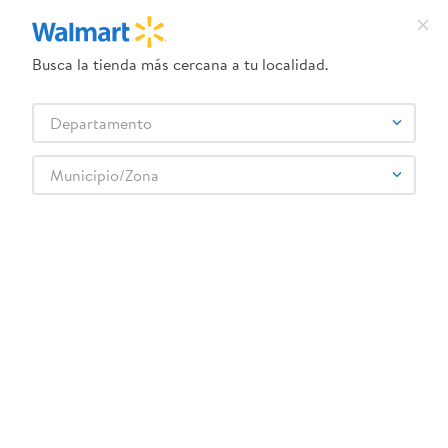
Busca la tienda más cercana a tu localidad.
¿Qué estás buscando?
Departamento
TÉRMINOS MÁS BUSCADOS
Selecciona tu tienda
1
.
dove uv
Municipio/Zona
2
.
baby dry
Atras
3
.
crema ponds
4
.
dove serum crema
5
.
head and shoulders
Relevancia
Filtrar
6
.
herbal rosa
Esfera 6 wm
7
.
aceite
8
.
venus gillette
441
Productos
9
.
ponds