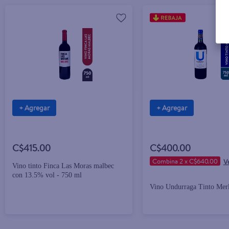
+ Agregar
+ Agregar
C$415.00
C$400.00
Combina 2 x C$640.00
Vino tinto Finca Las Moras malbec
con 13.5% vol - 750 ml
Vino Undurraga Tinto Merl