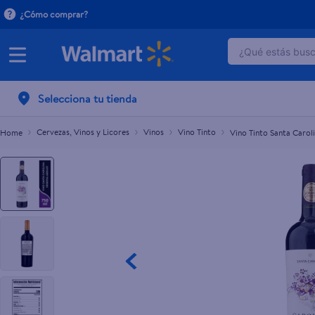
¿Cómo comprar?
¿Qué estás busca
Vino Tinto Santa Carolina Reserva Merlot - 75
C$710.00
TÉRMINOS 
Selecciona tu tienda
1
.
dove uv
2
.
baby dry
Cervezas, Vinos y Licores
Vinos
Vino Tinto
Vino Tinto Santa Carol
3
.
dove se
4
.
crema p
5
.
head and
6
.
herbal r
7
.
ponds
8
.
aceite
9
.
venus gil