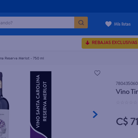
ndo?
0 ml
Mis listas
MÁS BUSCADOS
REBAJAS EXCLUSIVAS
ina Reserva Merlot - 750 ml
rum crema
onds
780435060
 shoulders
Vino Ti
osa
☆
☆
☆
☆
☆
C$ 7
lette