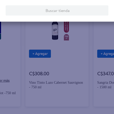
Buscar tienda
+ Agregar
+ Agreg
C$308.00
C$347.
Vino Tinto Lazo Cabernet Sauvignon
Sangria Do
- 750 ml
- 1500 ml
ot -750 ml