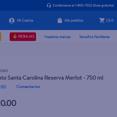
Contáctanos al 1-800-7022
(línea gratuita)
Mis pedidos
C$ 0
+ Agregar
REBAJAS
Nuestras marcas
Tamaños Familiares
0360
nto Santa Carolina Reserva Merlot - 750 ml
Comentarios
(
0
)
10.00