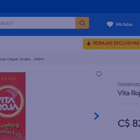
ndo?
Mis listas
MÁS BUSCADOS
REBAJAS EXCLUSIVAS
Roja Ceguel Jarabe - 240ml
rum crema
 shoulders
7431001100
onds
Vita Ro
osa
☆
☆
☆
☆
☆
C$ 8
lette