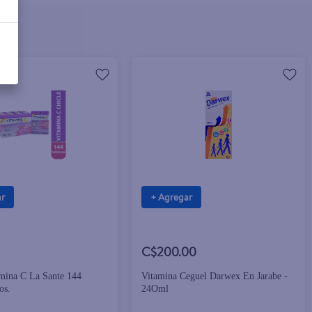
ar
+ Agregar
C$200.00
amina C La Sante 144
Vitamina Ceguel Darwex En Jarabe -
os.
24Oml