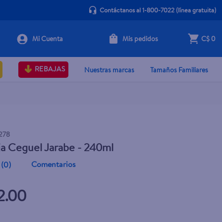
Contáctanos al 1-800-7022
(línea gratuita)
Mis pedidos
C$ 0
+ Agregar
REBAJAS
Nuestras marcas
Tamaños Familiares
278
ja Ceguel Jarabe - 240ml
Comentarios
(
0
)
2.00