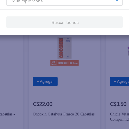
Municipio/Zona
Buscar tienda
+ Agregar
+ Agreg
C$22.00
C$3.50
ápsulas -
Oncoxin Catalysis Frasco 30 Capsulas
Chicle Vit
Comprimid