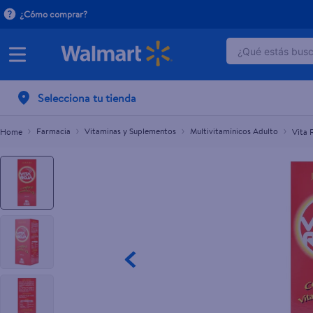
¿Cómo comprar?
¿Qué estás busca
Vita Roja Ceguel Jarabe - 240ml
C$82.00
TÉRMINOS 
Selecciona tu tienda
1
.
dove uv
2
.
baby dry
Farmacia
Vitaminas y Suplementos
Multivitamínicos Adulto
Vita 
3
.
dove se
4
.
head and
5
.
crema p
6
.
herbal r
7
.
ponds
8
.
venus gil
9
.
aceite