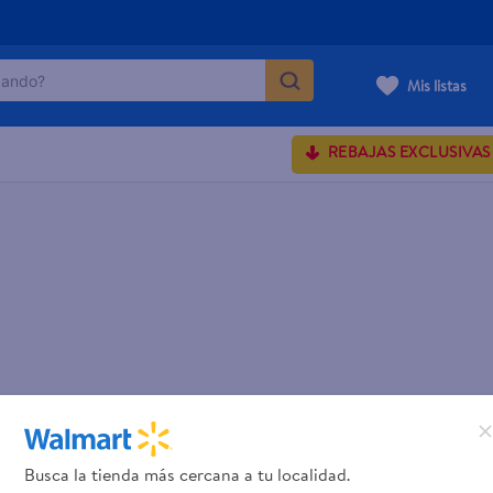
ndo?
Mis listas
MÁS BUSCADOS
REBAJAS EXCLUSIVAS
rum crema
 shoulders
onds
osa
lette
Busca la tienda más cercana a tu localidad.