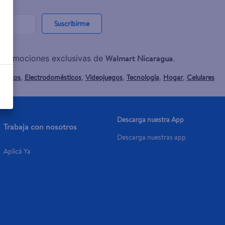
Suscribirme
Walmart Nicaragua
y promociones exclusivas de
.
mentos
Electrodomésticos
Videojuegos
Tecnología
Hogar
Celulares
,
,
,
,
,
Descarga nuestra App
Trabaja con nosotros
Descarga nuestras app
Aplicá Ya