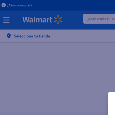
¿Cómo comprar?
¿Qué estás busca
TÉRMINOS 
Selecciona tu tienda
1
.
dove uv
2
.
baby dry
3
.
dove se
4
.
head and
5
.
crema p
6
.
herbal r
7
.
ponds
8
.
venus gil
9
.
aceite