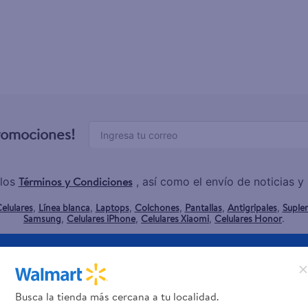
osa
lette
promociones!
Términos y Condiciones
los
, así como el envío de noticias 
elulares
Línea blanca
Laptops
Colchones
Pantallas
Antigripales
Suple
,
,
,
,
,
,
Samsung
Celulares iPhone
Celulares Xiaomi
Celulares Honor
,
,
,
.
Servicios
Financiamiento
Busca la tienda más cercana a tu localidad.
Tarjeta de regalo