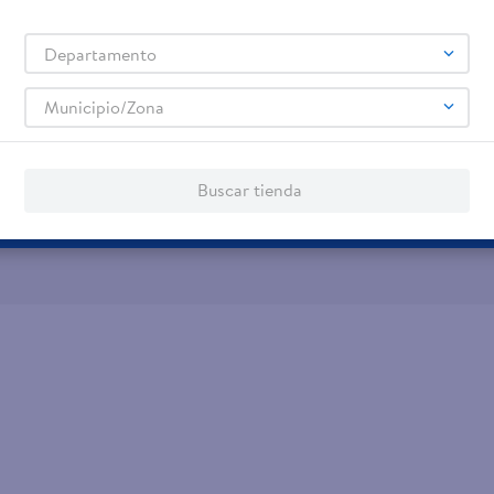
Tarjeta de Crédito
Otros servicios:
- Remesas
Departamento
- Pagos de servicios
Municipio/Zona
Buscar tienda