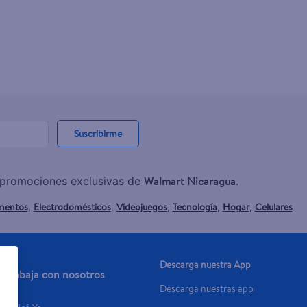
Suscribirme
Walmart Nicaragua
y promociones exclusivas de
.
mentos
Electrodomésticos
Videojuegos
Tecnología
Hogar
Celulares
,
,
,
,
,
Descarga nuestra App
Trabaja con nosotros
Descarga nuestras app