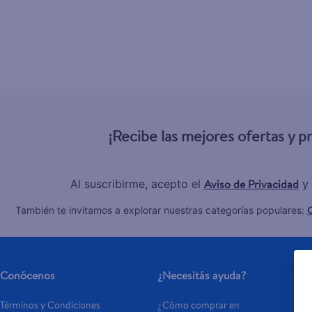
6
.
herbal r
7
.
ponds
8
.
aceite
9
.
venus gil
10
.
tip top
¡Recibe las mejores ofertas y 
Aviso de Privacidad
Al suscribirme, acepto el
y 
C
También te invitamos a explorar nuestras categorías populares:
Conócenos
¿Necesitás ayuda?
Términos y Condiciones
¿Cómo comprar en 