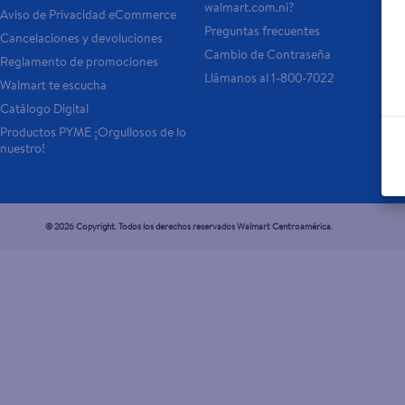
walmart.com.ni?
Aviso de Privacidad eCommerce
Preguntas frecuentes
Cancelaciones y devoluciones
Cambio de Contraseña
Reglamento de promociones
Llámanos al 1-800-7022
Walmart te escucha
Catálogo Digital
Productos PYME ¡Orgullosos de lo 
nuestro!
© 2026 Copyright. Todos los derechos reservados Walmart Centroamérica.