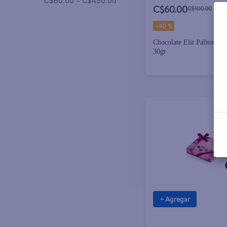
–
C$60.00
C$450.00
C$60.00
C$100.00
-
40 %
Chocolate Elit Palitosdh
30gr
+ Agregar