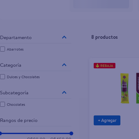
10
.
tip top
8
productos
Abarrotes
Dulces y Chocolates
Chocolates
Rangos de precio
+ Agregar