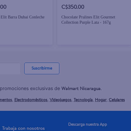
.00
C$350.00
 Elit Barra Dubai Conleche
Chocolate Pralines Elit Gourmet
Collection Purple Lata - 167g
Suscribirme
Walmart Nicaragua
y promociones exclusivas de
.
mentos
Electrodomésticos
Videojuegos
Tecnología
Hogar
Celulares
,
,
,
,
,
Descarga nuestra App
Trabaja con nosotros