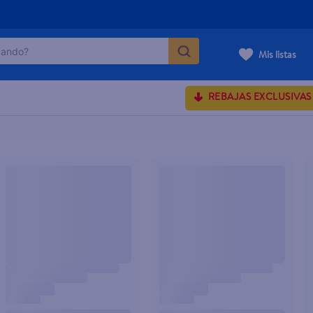
ndo?
Mis listas
MÁS BUSCADOS
REBAJAS EXCLUSIVAS
rum crema
onds
 shoulders
osa
lette