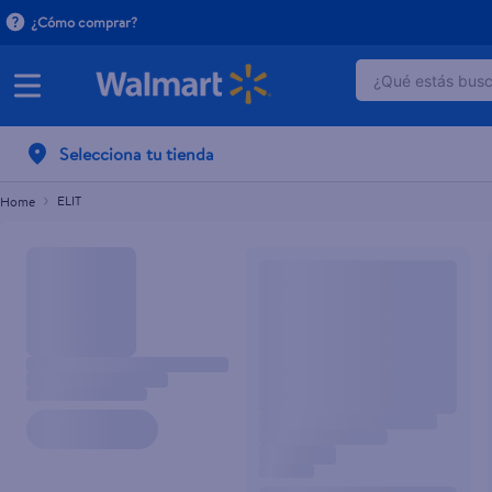
¿Cómo comprar?
¿Qué estás busca
TÉRMINOS 
Selecciona tu tienda
1
.
dove uv
2
.
baby dry
ELIT
3
.
dove se
4
.
crema p
5
.
head and
6
.
herbal r
7
.
ponds
8
.
aceite
9
.
venus gil