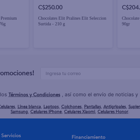
C$250.00
C$204
t Premium
Chocolates Elit Pralines Elit Seleccion
Chocolate
n With Ruby - 176g
Surtida - 210 g
90gr
promociones!
Términos y Condiciones
los
, así como el envío de noticias 
elulares
Línea blanca
Laptops
Colchones
Pantallas
Antigripales
Suple
,
,
,
,
,
,
Samsung
Celulares iPhone
Celulares Xiaomi
Celulares Honor
,
,
,
.
Servicios
Financiamiento