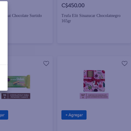
.00
C$450.00
t Dubai Chocolate Surtido
Trufa Elit Sinazucar Chocolatnegro
165gr
gar
+ Agregar