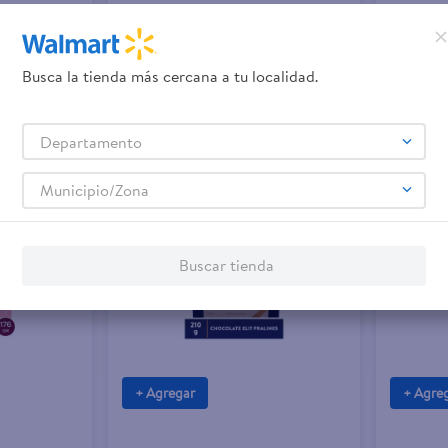
C$180.00
C$450
C$300.00
-
40 %
Trufa Eli
165gr
Busca la tienda más cercana a tu localidad.
elado Dubai
Chocolate Eggy Elit Huevo Pascua
Caja - 200g
Departamento
Municipio/Zona
Buscar tienda
+ Agregar
+ Agre