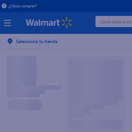
¿Cómo comprar?
¿Qué estás busca
TÉRMINOS 
Selecciona tu tienda
1
.
dove uv
2
.
baby dry
3
.
crema p
4
.
dove se
5
.
head and
6
.
herbal r
7
.
aceite
8
.
ponds
9
.
venus gil