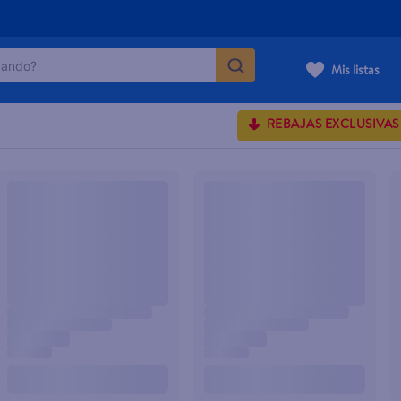
ndo?
Mis listas
MÁS BUSCADOS
REBAJAS EXCLUSIVAS
onds
rum crema
 shoulders
osa
lette