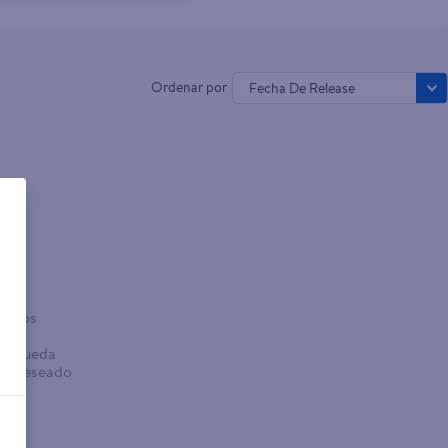
Fecha De Release
o
sados
abra
búsqueda
no deseado