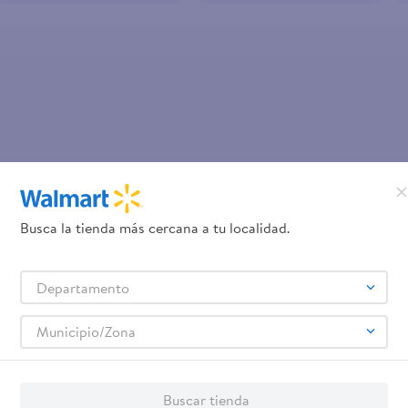
ante dove
OOPS!
No se encontró ningún product
Busca la tienda más cercana a tu localidad.
¿Qué debo hacer?
Departamento
Comprueba los términos ingre
Intenta utilizar una sola pal
Utiliza términos genéricos en la 
Municipio/Zona
Intenta buscar sinónimos del térmi
Buscar tienda