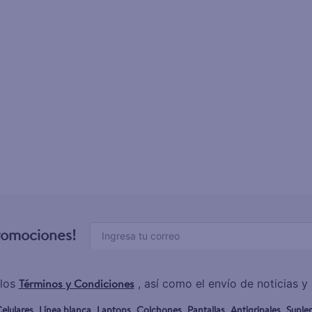
promociones!
Términos y Condiciones
los
, así como el envío de noticias 
elulares
Línea blanca
Laptops
Colchones
Pantallas
Antigripales
Suple
,
,
,
,
,
,