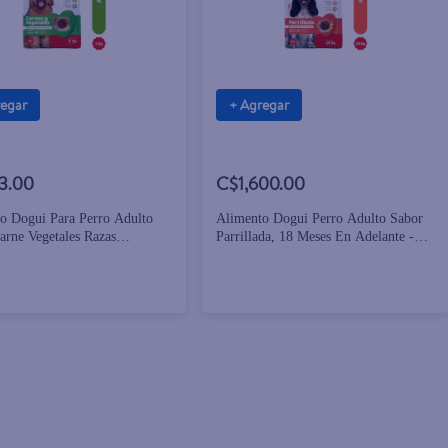
regar
+ Agregar
3.00
C$1,600.00
o Dogui Para Perro Adulto
Alimento Dogui Perro Adulto Sabor
arne Vegetales Razas
Parrillada, 18 Meses En Adelante -
s y Grandes - 4 kg
18kg