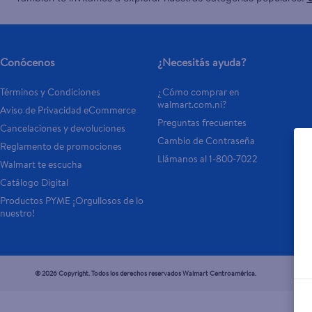
Conócenos
¿Necesitás ayuda?
Términos y Condiciones
¿Cómo comprar en 
walmart.com.ni?
Aviso de Privacidad eCommerce
Preguntas frecuentes
Cancelaciones y devoluciones
Cambio de Contraseña
Reglamento de promociones
Llámanos al 1-800-7022
Walmart te escucha
Catálogo Digital
Productos PYME ¡Orgullosos de lo 
nuestro!
© 2026 Copyright. Todos los derechos reservados Walmart Centroamérica.