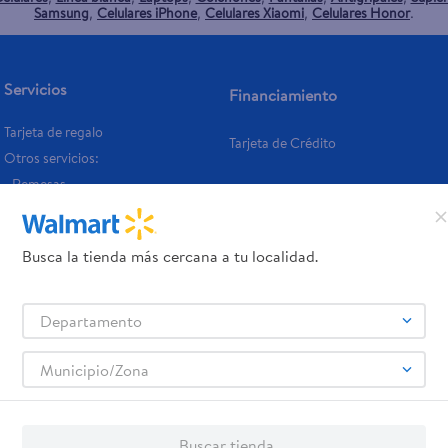
Samsung
Celulares iPhone
Celulares Xiaomi
Celulares Honor
,
,
,
.
Servicios
Financiamiento
Tarjeta de regalo
Tarjeta de Crédito
Otros servicios:
- Remesas
- Pagos de servicios
Busca la tienda más cercana a tu localidad.
Departamento
Municipio/Zona
Buscar tienda