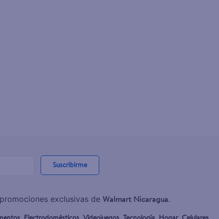
Suscribirme
Walmart Nicaragua
y promociones exclusivas de
.
mentos
Electrodomésticos
Videojuegos
Tecnología
Hogar
Celulares
,
,
,
,
,